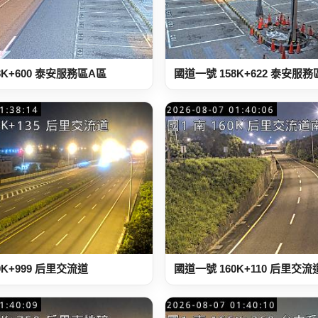
8K+600 泰安服務區A區
國道一號 158K+622 泰安服
9K+999 后里交流道
國道一號 160K+110 后里交