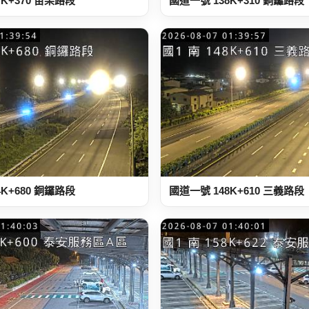
7K+370 苗栗路段
國道一號 138K+310 銅鑼路段
4K+680 銅鑼路段
國道一號 148K+610 三義路段