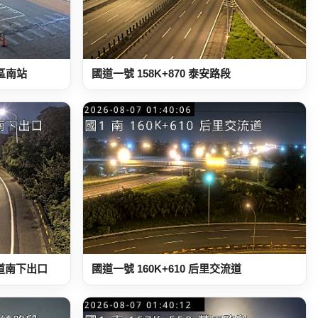
務區南站
國道一號 158K+870 泰安路段
流道南下出口
國道一號 160K+610 后里交流道