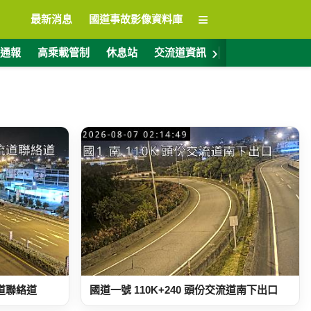
≡
最新消息
國道事故影像資料庫
›
通報
高乘載管制
休息站
交流道資訊
警廣電台
ET
流道聯絡道
國道一號 110K+240 頭份交流道南下出口