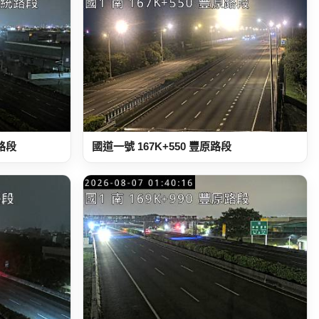
統路段
國道一號 167K+550 豐原路段