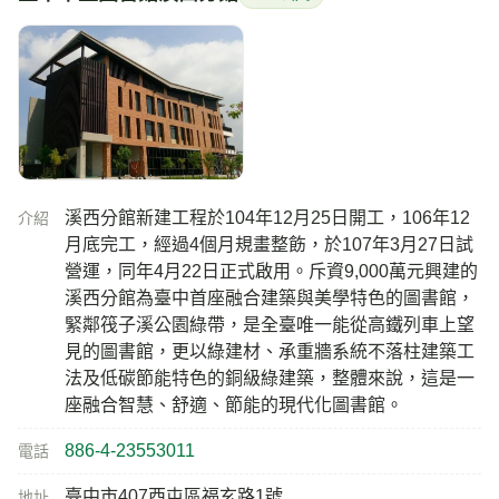
溪西分館新建工程於104年12月25日開工，106年12
介紹
月底完工，經過4個月規畫整飭，於107年3月27日試
營運，同年4月22日正式啟用。斥資9,000萬元興建的
溪西分館為臺中首座融合建築與美學特色的圖書館，
緊鄰筏子溪公園綠帶，是全臺唯一能從高鐵列車上望
見的圖書館，更以綠建材、承重牆系統不落柱建築工
法及低碳節能特色的銅級綠建築，整體來說，這是一
座融合智慧、舒適、節能的現代化圖書館。
886-4-23553011
電話
臺中市407西屯區福玄路1號
地址