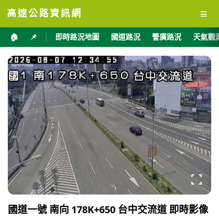
≡
高速公路資訊網
🏠
📌
即時路況地圖
國道路況
警廣路況
天氣觀
國道一號 南向 178K+650 台中交流道 即時影像