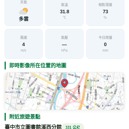
天氣
氣溫
相對濕度
31.8
73
℃
%
多雲
風速
氣壓
今日雨量
4
—
0
m/s
hPa
mm
即時影像所在位置的地圖
附近旅遊景點
臺中市立圖書館溪西分館
331 公尺