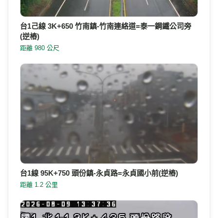
台1己線 3K+650 竹南鎮-竹南連絡道=泰一鋼鐵公司旁
(逆樁)
距離 980 公尺
台1線 95K+750 頭份鎮-永貞路=永貞國小前(逆樁)
距離 1.2 公里