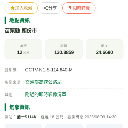
加入收藏
分享
限時特賣
地點資訊
苗栗縣 頭份市
海拔
經度
緯度
12
120.8859
24.6690
公尺
CCTV-N1-S-114.640-M
識別碼
交通部高速公路局
影像來源
附近的即時影像清單
其他
氣象資訊
測站：
國一S114K
距離 18 公尺 觀測時間 2026/08/09 14:30