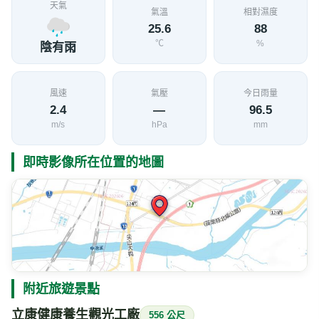
天氣
氣溫
相對濕度
25.6
88
℃
%
陰有雨
風速
氣壓
今日雨量
2.4
—
96.5
m/s
hPa
mm
即時影像所在位置的地圖
附近旅遊景點
立康健康養生觀光工廠
556 公尺