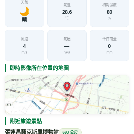
天氣
氣溫
相對濕度
28.6
80
℃
%
晴
風速
氣壓
今日雨量
4
—
0
m/s
hPa
mm
即時影像所在位置的地圖
附近旅遊景點
張連昌薩克斯風博物館
693 公尺