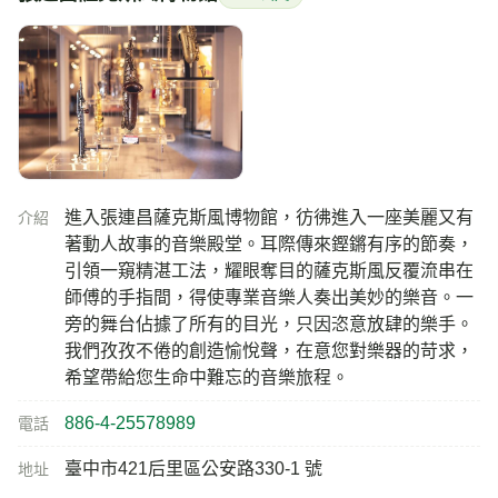
進入張連昌薩克斯風博物館，彷彿進入一座美麗又有
介紹
著動人故事的音樂殿堂。耳際傳來鏗鏘有序的節奏，
引領一窺精湛工法，耀眼奪目的薩克斯風反覆流串在
師傅的手指間，得使專業音樂人奏出美妙的樂音。一
旁的舞台佔據了所有的目光，只因恣意放肆的樂手。
我們孜孜不倦的創造愉悅聲，在意您對樂器的苛求，
希望帶給您生命中難忘的音樂旅程。
886-4-25578989
電話
臺中市421后里區公安路330-1 號
地址