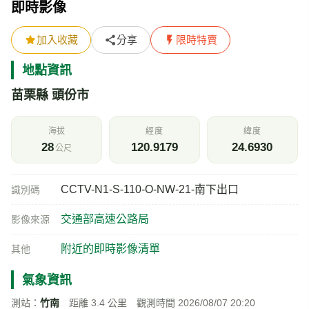
即時影像
加入收藏
分享
限時特賣
地點資訊
苗栗縣 頭份市
海拔
經度
緯度
28
120.9179
24.6930
公尺
CCTV-N1-S-110-O-NW-21-南下出口
識別碼
交通部高速公路局
影像來源
附近的即時影像清單
其他
氣象資訊
測站：
竹南
距離 3.4 公里 觀測時間 2026/08/07 20:20