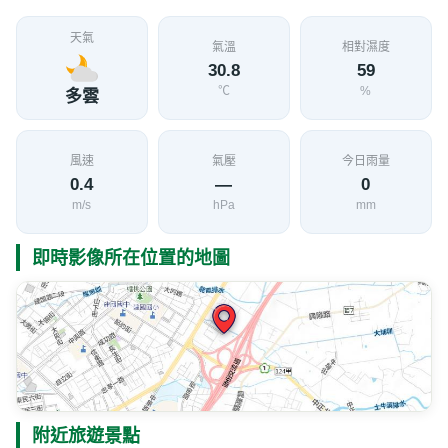
天氣
氣溫
相對濕度
30.8
59
℃
%
多雲
風速
氣壓
今日雨量
0.4
—
0
m/s
hPa
mm
即時影像所在位置的地圖
附近旅遊景點