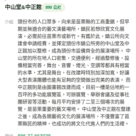
中山堂&中正館
890 公尺
頭份市的人口眾多，向來是苗栗縣的工商重鎮，但早
介紹
期並無適合的藝文演藝場所，鎮民若想欣賞文化展
演，必需前往苗栗市或新竹。有鑑於此，鎮公所向文
建會申請經費，並擇定頭份市鎮公所旁的中山堂及中
正館加以整修，成為頭份市設備齊全的展演場所。 中
山堂的所在地人口密集，交通便利，經過整修後，設
備相當完善，舞台、音響、燈光、空調等都具有相當
的水準，尤其是舞台，在改建時特別加深加寬，好讓
大型表演團體也能有足夠的空間做出完美的表演。 而
中正館則是由圖書館改建而成，目前一樓是佔地約一
百坪的多功能展覽區，可辦展覽、舉辦會議及從事社
團研習等活動，每月平均安排了二至三個場次的展
覽，是苗栗重要的藝文場地。 中山堂及中正館在整建
之後，成為各類藝術文化的展演場所，不僅豐富了苗
栗縣民的精神，也成功的將文化代進人們的生活裡。