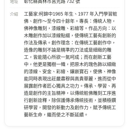
彰化縣員林市莒光路 732 號
地址
工藝家:柯錦中1965 年生、1977 年入門學習粧
介紹
佛、創作～至今四十餘年。專長：傳統人物，
佛神像雕刻，漆線雕、彩繪等。作品方向：以
木雕創作加以漆線點綴，使傳統工藝有創新的
作法及傳承。創作理念：在傳統工藝創作中，
造像的雕刻不論是精準的刀法或是細緻的雕
工，皆能隨心所欲一氣呵成；而在創新工藝
中，他更是獨樹一幟，把原木的瑰色飾以細緻
的漆線、安金、彩繪、鑲嵌寶石，使佛、神像
能同時表現出莊嚴肅穆與高貴華麗，進而從中
展露創作者匠心獨具之功力。傳承、學習、再
造是創作的主旨精神，以傳統粧佛雕刻工序進
行創新詮釋，除保護傳承傳統技術，並積極鑽
研學習，開發的新動力及創作力，賦予傳統工
藝新生命，繼而使之不斷延續。