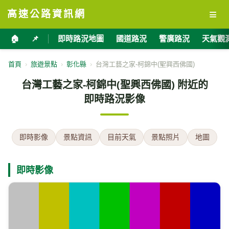
≡
高速公路資訊網
🏠
📌
即時路況地圖
國道路況
警廣路況
天氣觀
首頁
›
旅遊景點
›
彰化縣
›
台灣工藝之家-柯錦中(聖興西佛國)
台灣工藝之家-柯錦中(聖興西佛國) 附近的
即時路況影像
即時影像
景點資訊
目前天氣
景點照片
地圖
即時影像