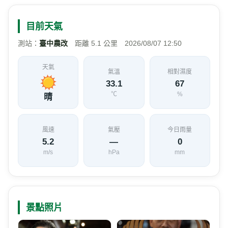
目前天氣
測站：
臺中農改
距離 5.1 公里 2026/08/07 12:50
天氣
氣溫
相對濕度
33.1
67
℃
%
晴
風速
氣壓
今日雨量
5.2
—
0
m/s
hPa
mm
景點照片