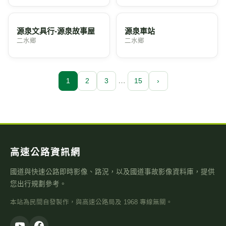
源泉文具行-源泉故事屋
源泉車站
二水鄉
二水鄉
…
1
2
3
15
›
高速公路資訊網
國道與快速公路即時影像、路況，以及國道事故影像資料庫，提供
您出行規劃參考。
本站為民間自發製作，與高速公路局及 1968 專線無關。