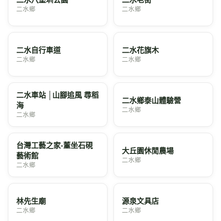
二水鄉
二水鄉
二水自行車道
二水花旗木
二水鄉
二水鄉
二水車站 │山腳追風 尋稻
二水鄉泰山體驗營
海
二水鄉
二水鄉
台灣工藝之家-董坐石硯
大丘園休閒農場
藝術館
二水鄉
二水鄉
林先生廟
源泉文具店
二水鄉
二水鄉