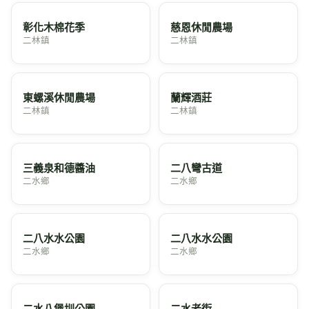
彰化木棉花季
慈恩休閒農場
二林鎮
二林鎮
東螺溪休閒農場
蘭輝酒莊
二林鎮
二林鎮
三義泉和德醬油
二八彎古道
二水鄉
二水鄉
二八水水公園
二八水水公園
二水鄉
二水鄉
二水八堡圳公園
二水老街