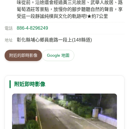
台76線 22K+600 144線21K+500（彰化縣埔心鄉）(看
橫向路口)
距離 0 公尺