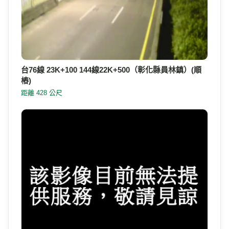
台76線 23K+911
距離 1.3 公里