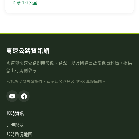
即時資訊
即時影像
即時路況地圖
國道路況
行車速度
警廣即時路況
天氣觀測
高乘載管制
國道壅塞排行
資訊可變標誌
國1路況
國3路況
國5路況