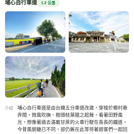
埔心自行車道是由台糖五分車道改建，穿梭於鄉村巷
介紹
弄間，微風吹撫、樹頭枝葉隨之起舞，看著田野風
光，想像著過去滿載甘蔗的火車行駛在長長的鐵道，
今昔風貌雖已不同，卻仍舊在此等待著遊客們一起回
味從前。沿途還會經過黃三元故居、武舉人故居、路
葡萄酒莊等景點，放慢你的腳步聽聽自然的聲音，享
受這一段靜謐純樸與文化的軌跡吧!★約7公里
886-4-8296249
電話
彰化縣埔心鄉員鹿路一段上(148縣道)
地址
附近的即時影像
Google 地圖
附近即時影像