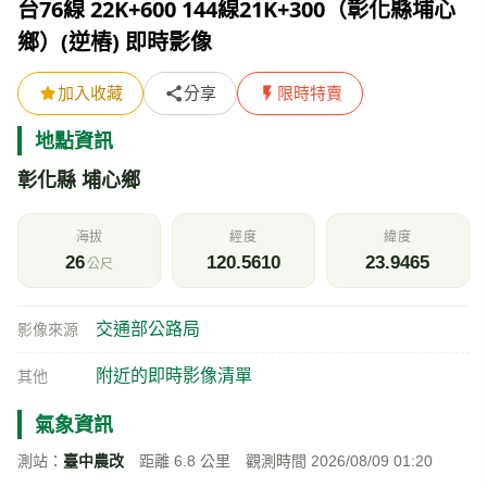
交通部公路局
影像來源
附近的即時影像清單
其他
氣象資訊
測站：
臺中農改
距離 6.8 公里 觀測時間 2026/08/09 01:20
天氣
氣溫
相對濕度
26
98
℃
%
陰
風速
氣壓
今日雨量
1.1
—
4
m/s
hPa
mm
即時影像所在位置的地圖