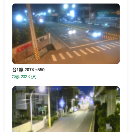
台76線 23K+100 144線22K+500（彰化縣員林鎮）(順
樁)
距離 428 公尺