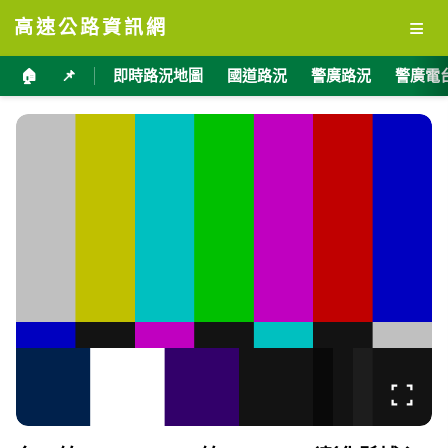
≡
高速公路資訊網
🏠
📌
即時路況地圖
國道路況
警廣路況
警廣電
台76線 22K+600 144線21K+300（彰化縣埔心
鄉）(逆樁) 即時影像
加入收藏
分享
限時特賣
地點資訊
彰化縣 埔心鄉
海拔
經度
緯度
26
120.5610
23.9465
公尺