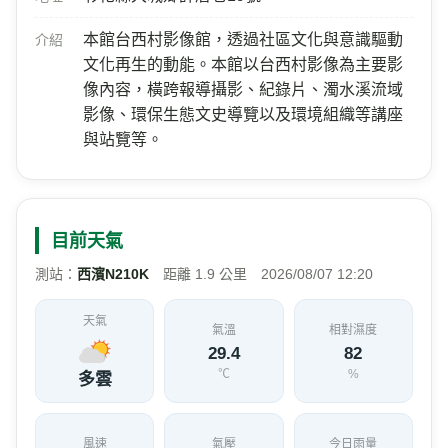
本館台西村影像館，透過社區文化與意識驅動
介紹
文化再生的動能。本館以台西村影像為主要影
像內容，橫跨報導攝影、紀錄片、濁水溪流域
影像、環保生態文史導覽以及環境組織等講座
與站覽等。
目前天氣
測站：
西濱N210K
距離 1.9 公里 2026/08/07 12:20
天氣
氣溫
相對濕度
29.4
82
℃
%
多雲
風速
氣壓
今日雨量