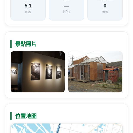
5.1
—
0
m/s
hPa
mm
景點照片
位置地圖