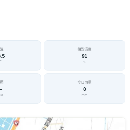
溫
相對濕度
.5
91
℃
%
壓
今日雨量
—
0
Pa
mm