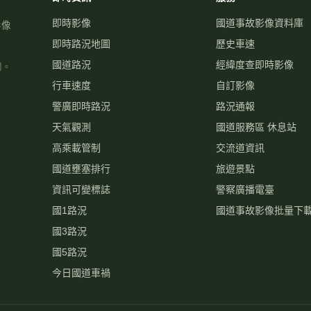
即時影像
國道事故影像資料庫
影像
即時路況地圖
歷史車速
國道路況
經緯度查即時影像
關。
行車速度
自訂影像
警廣即時路況
路況通報
天氣觀測
國道服務區 休息站
高乘載管制
交流道資訊
國道壅塞排行
旅遊景點
資訊可變標誌
警察廣播電臺
國1路況
國道事故影像批量下
國3路況
國5路況
今日國道車禍