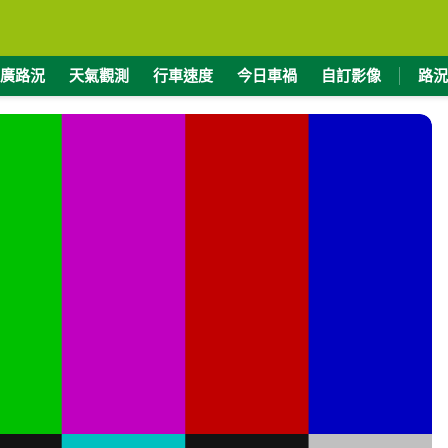
廣路況
天氣觀測
行車速度
今日車禍
自訂影像
路況