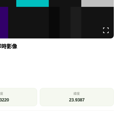
 即時影像
度
緯度
3220
23.9387