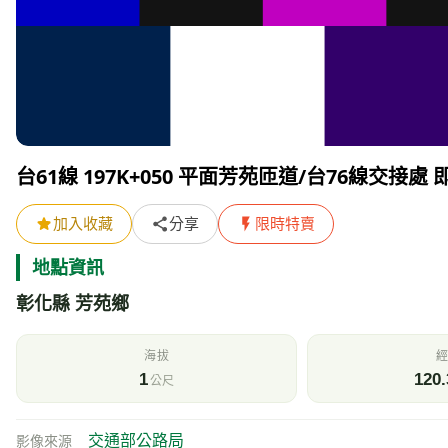
台61線 197K+050 平面芳苑匝道/台76線交接處
加入收藏
分享
限時特賣
地點資訊
彰化縣 芳苑鄉
海拔
經
1
120.
公尺
交通部公路局
影像來源