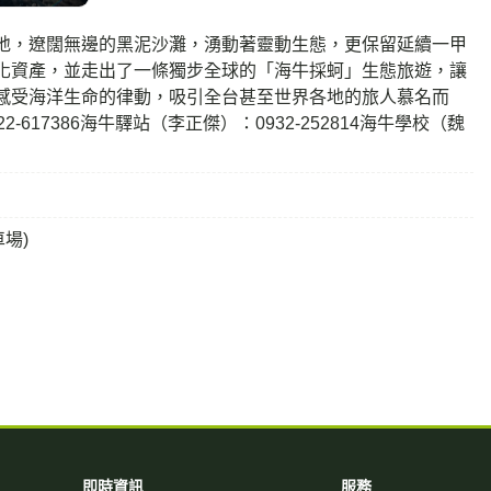
地，遼闊無邊的黑泥沙灘，湧動著靈動生態，更保留延續一甲
化資產，並走出了一條獨步全球的「海牛採蚵」生態旅遊，讓
感受海洋生命的律動，吸引全台甚至世界各地的旅人慕名而
17386海牛驛站（李正傑）：0932-252814海牛學校（魏
場)
即時資訊
服務