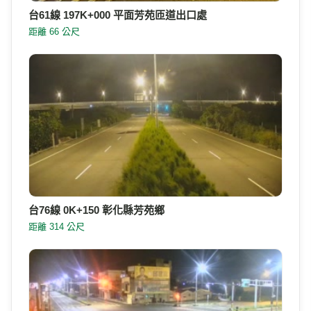
台61線 197K+000 平面芳苑匝道出口處
距離 66 公尺
台76線 0K+150 彰化縣芳苑鄉
距離 314 公尺