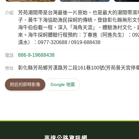
芳苑潮間帶是台灣最後一片原始、也是最大的潮間帶濕
介紹
子、黃牛下海協助漁民採蚵的傳統，登錄彰化縣無形文
海牛伯伯載一程，深入「海角天涯」、體驗漁村文化、
來。海牛採蚵體驗行程預約：丁春進（阿進先生）：0922-6
清水）：0977-320688 / 0919-688438
886-9-19688438
電話
彰化縣芳苑鄉芳漢路芳二段161巷100號(芳苑普天宮停車
地址
附近的即時影像
Google 地圖
高速公路資訊網