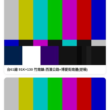
台61線 91K+130 竹南鎮-西濱公路=博愛街南邊(逆樁)