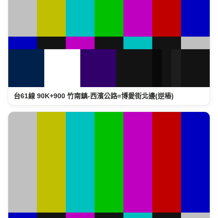
台61線 90K+900 竹南鎮-西濱公路=博愛街北邊(逆樁)