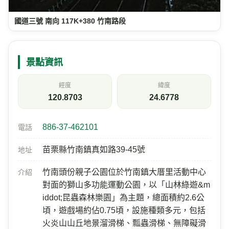
國道三號 南向 117K+380 竹南路段
景點資訊
經度
緯度
120.8703
24.6778
886-37-462101
電話
苗栗縣竹南鎮真如路39-45號
地址
竹南頭份親子公園位於竹南鎮大厝里活動中心
介紹
對面的獅山多功能運動公園，以「山林綠遊&m
iddot;昆蟲森林樂園」為主題，總面積約2.6公
頃，遊戲場約佔0.75頃，設施種類多元，包括
火炎山山丘地景溜滑梯、瓢蟲滑梯、無障礙滑