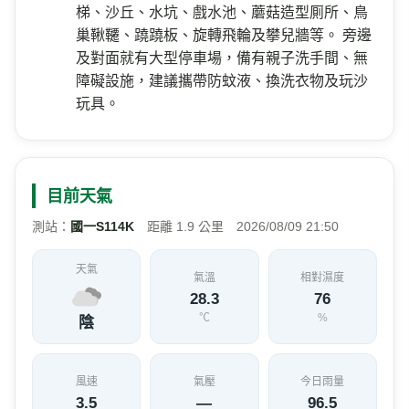
梯、沙丘、水坑、戲水池、蘑菇造型厠所、鳥
巢鞦韆、蹺蹺板、旋轉飛輪及攀兒牆等。 旁邊
及對面就有大型停車場，備有親子洗手間、無
障礙設施，建議攜帶防蚊液、換洗衣物及玩沙
玩具。
目前天氣
測站：
國一S114K
距離 1.9 公里 2026/08/09 21:50
天氣
氣溫
相對濕度
28.3
76
℃
%
陰
風速
氣壓
今日雨量
3.5
—
96.5