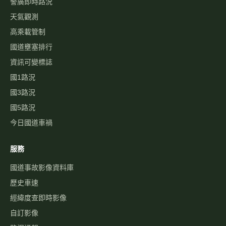
警廣即時路況
天氣觀測
高乘載管制
國道壅塞排行
資訊可變標誌
國1路況
國3路況
國5路況
今日國道車禍
服務
國道事故影像資料庫
歷史車速
經緯度查即時影像
自訂影像