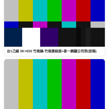
台1己線 3K+650 竹南鎮-竹南連絡道=泰一鋼鐵公司旁(逆樁)