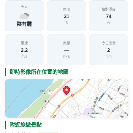
天氣
氣溫
相對濕度
31
74
℃
%
陰有霾
風速
氣壓
今日雨量
2.2
—
2
m/s
hPa
mm
即時影像所在位置的地圖
附近旅遊景點