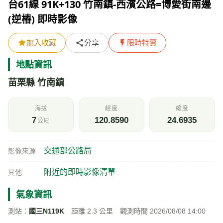
台61線 91K+130 竹南鎮-西濱公路=博愛街南邊
(逆樁) 即時影像
加入收藏
分享
限時特賣
地點資訊
苗栗縣 竹南鎮
海拔
經度
緯度
7
120.8590
24.6935
公尺
交通部公路局
影像來源
附近的即時影像清單
其他
氣象資訊
測站：
國三N119K
距離 2.3 公里 觀測時間 2026/08/08 14:00