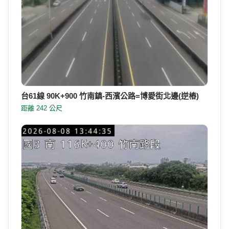
台61線 90K+900 竹南鎮-西濱公路=博愛街北邊(逆樁)
距離 242 公尺