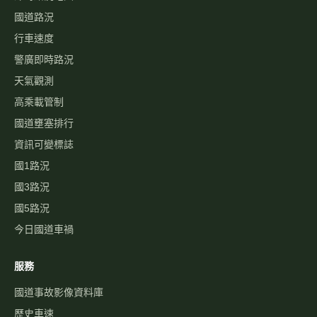
國道路況
行車速度
警廣即時路況
天氣觀測
高乘載管制
國道壅塞排行
資訊可變標誌
國1路況
國3路況
國5路況
今日國道車禍
服務
國道事故影像資料庫
歷史車速