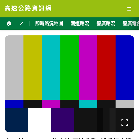
≡
高速公路資訊網
🏠
📌
即時路況地圖
國道路況
警廣路況
警廣電