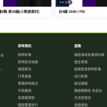
9.8 公里
9縣 東38線(小熊度假村)
台9線 344K+700
即時資訊
服務
即時影像
國道事故影像資料庫
影像
即時路況地圖
歷史車速
國道路況
經緯度查即時影像
關。
行車速度
自訂影像
警廣即時路況
路況通報
天氣觀測
國道服務區 休息站
高乘載管制
交流道資訊
國道壅塞排行
旅遊景點