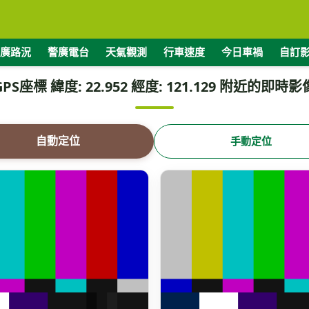
廣路況
警廣電台
天氣觀測
行車速度
今日車禍
自訂
GPS座標 緯度: 22.952 經度: 121.129 附近的即時影
自動定位
手動定位