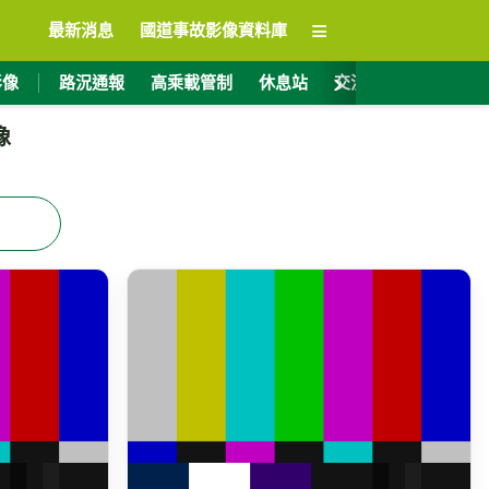
≡
最新消息
國道事故影像資料庫
›
影像
路況通報
高乘載管制
休息站
交流道資訊
ET
像