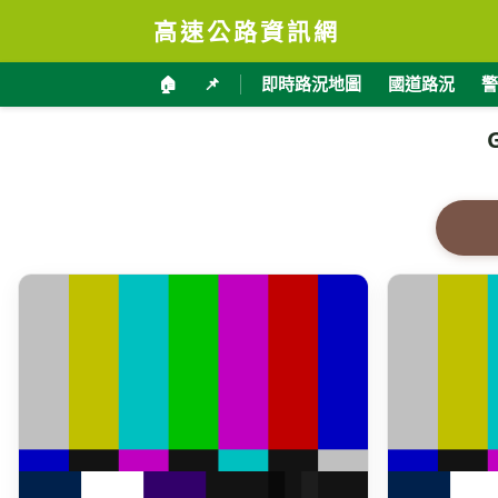
高速公路資訊網
🏠
📌
即時路況地圖
國道路況
警