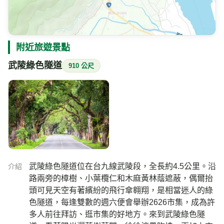
氣溫
相對濕度
28.4
74
℃
%
陰
風速
氣壓
今日雨量
1.7
—
0
m/s
hPa
mm
即時影像所在位置的地圖
附近旅遊景點
武陵綠色隧道
910 公尺