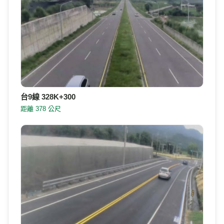
886-8-9580136
電話
臺東縣955鹿野鄉台9線永嶺路
地址
附近的即時影像
Google 地圖
附近即時影像