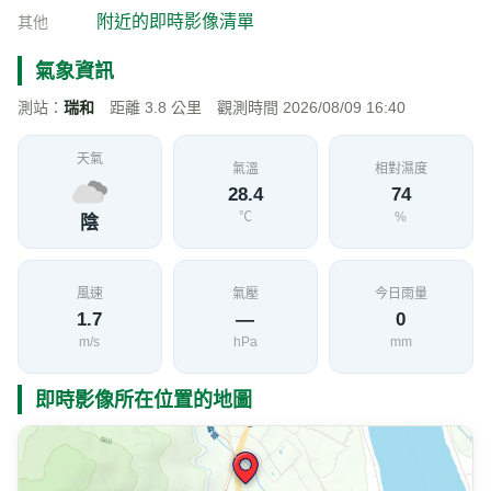
台9線 328K+600 即時影像
加入收藏
分享
限時特賣
地點資訊
臺東縣 鹿野鄉
海拔
經度
緯度
227
121.1290
22.9520
公尺
交通部公路局
影像來源
附近的即時影像清單
其他
氣象資訊
測站：
瑞和
距離 3.8 公里 觀測時間 2026/08/09 16:40
天氣