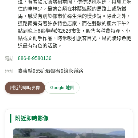
武陵綠色隧道位在台九線武陵段，全長約4.5公里。沿
介紹
路兩旁的樟樹、小葉欖仁和木麻黃林蔭遮蔽，偶爾抬
頭可見天空有著繽紛的飛行傘翱翔，是相當迷人的綠
色隧道，每逢雙數的週六便會舉辦2626市集，成為許
多人前往拜訪、逛市集的好地方。來到武陵綠色隧
道，看著陽光灑落樹葉間，徐徐涼風吹拂，再加上來
往的車輛少，最適合躺在林蔭遮蔽的馬路上或騎鐵
馬，感受有別於都市忙碌生活的慢步調。除此之外，
道路兩旁有著許多特色店家，而在雙數的週六下午2
點到晚上6點舉辦的2626市集，販售各種農特產、小
點或文創手作品，時常吸引旅客目光，是武陵綠色隧
道最有特色的活動。