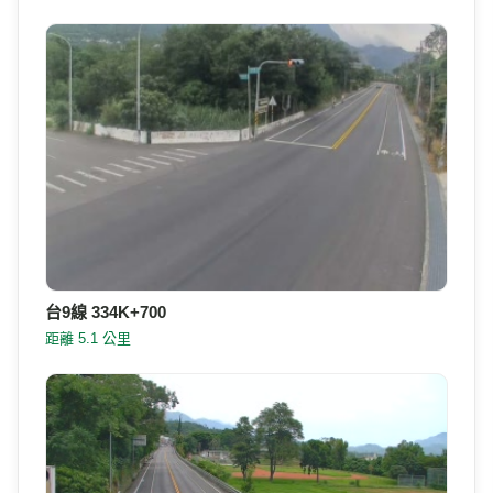
台9線 325K+350
距離 3.3 公里