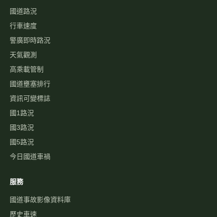
高速公路資訊網
國道與快速公路即時影像、路況，以及國道事故影像資料庫，提供
您出行規劃參考。
本站為民間自發製作，與高速公路局及 1968 專線無關。
即時資訊
即時影像
即時路況地圖
國道路況
行車速度
警廣即時路況
天氣觀測
高乘載管制