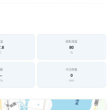
村日本移民義務出役共同修建，於昭和6年（1931年）遷至
計拆除，但當地居民於2013年開始積極爭取保存在地歷史，
力原地重建，於2015年完工。佇立在平原上的神社，以周圍
景觀，開放後吸引許多遊客前來打卡拍照。鹿野神社與龍田村
著鐵馬，迎著微風與陽光，順遊鹿野龍田自行車道，以及龍田
果乾，沉浸在龍田村悠閒舒適的氛圍之中。