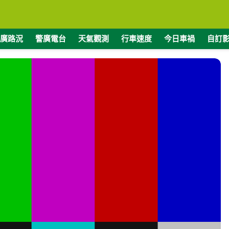
廣路況
警廣電台
天氣觀測
行車速度
今日車禍
自訂
度
緯度
1360
22.9068