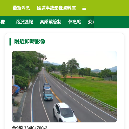
≡
最新消息
國道事故影像資料庫
›
影像
路況通報
高乘載管制
休息站
交流道資訊
ET
附近即時影像
台9線 334K+700-2