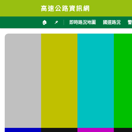
高速公路資訊網
🏠
📌
即時路況地圖
國道路況
警
台9線 334K+700 即時影像
加入收藏
分享
限時特賣
地點資訊
臺東縣 鹿野鄉
海拔
經
146
121.
公尺
交通部公路局
影像來源