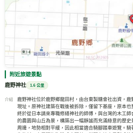
886-8-9551451
電話
臺東縣955鹿野鄉龍田村光榮路308號
地址
附近的即時影像
Google 地圖