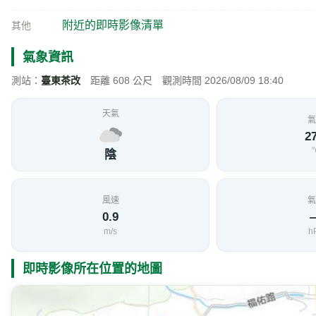
附近旅遊景點
鹿野神社
1.6 公里
鹿野神社位於鹿野鄉龍田村，由台東製糖會社出資，鹿野
介紹
現址。原神社建築在戰後被拆除，僅留下基座，原本也預
終於從日本請來專職修繕神社的師傅，與台灣的木工師合
的農園與山丘為景，構築出一幅靜謐而充滿綠意的歷史
周邊，地勢相對平緩，因此相當適合騎腳踏車遊覽。騎
生態村，享用現泡咖啡或鹿野茶，搭配在地水果製成的