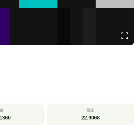
溫
相對濕度
.8
80
℃
%
壓
今日雨量
—
0
Pa
mm