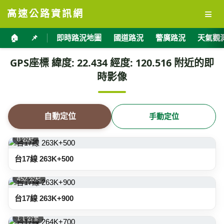
≡
高速公路資訊網
🏠
📌
即時路況地圖
國道路況
警廣路況
天氣觀
GPS座標 緯度: 22.434 經度: 120.516 附近的即
時影像
自動定位
手動定位
0 公尺
台17線 263K+500
452 公尺
台17線 263K+900
1.1 公里