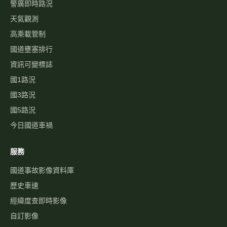
警廣即時路況
天氣觀測
高乘載管制
國道壅塞排行
資訊可變標誌
國1路況
國3路況
國5路況
今日國道車禍
服務
國道事故影像資料庫
歷史車速
經緯度查即時影像
自訂影像