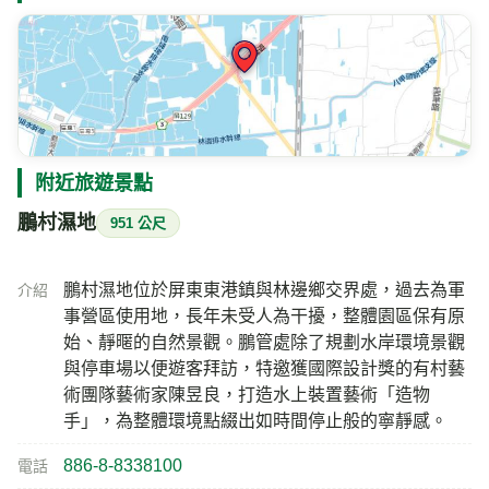
附近旅遊景點
鵬村濕地
951 公尺
鵬村濕地位於屏東東港鎮與林邊鄉交界處，過去為軍
介紹
事營區使用地，長年未受人為干擾，整體園區保有原
始、靜暱的自然景觀。鵬管處除了規劃水岸環境景觀
與停車場以便遊客拜訪，特邀獲國際設計獎的有村藝
術團隊藝術家陳昱良，打造水上裝置藝術「造物
手」，為整體環境點綴出如時間停止般的寧靜感。
886-8-8338100
電話