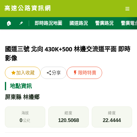
≡
高速公路資訊網
🏠
📌
即時路況地圖
國道路況
警廣路況
警廣電
國道三號 北向 430K+500 林邊交流道平面 即時
影像
加入收藏
分享
限時特賣
地點資訊
屏東縣 林邊鄉
海拔
經度
緯度
0
120.5068
22.4444
公尺