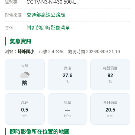
CCTV-N3-N-430.500-L
識別碼
交通部高速公路局
影像來源
附近的即時影像清單
其他
氣象資訊
測站：
崎峰國小
距離 2.4 公里 觀測時間 2026/08/09 21:10
天氣
氣溫
相對濕度
27.6
92
℃
%
陰
風速
氣壓
今日雨量
0.5
—
20.5
m/s
hPa
mm
即時影像所在位置的地圖