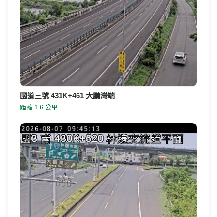
國道三號 431K+461 大鵬灣端
距離 1.6 公里