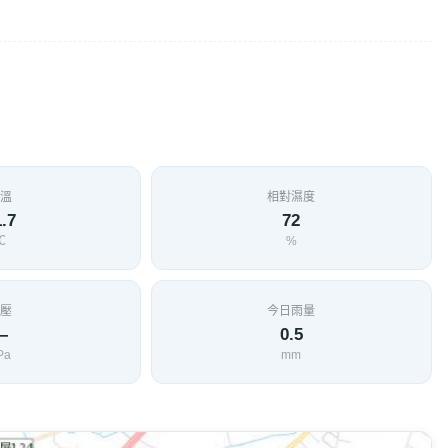
溫
相對濕度
.7
72
℃
%
壓
今日雨量
—
0.5
Pa
mm