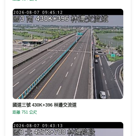
國道三號 430K+396 林邊交流道
距離 751 公尺