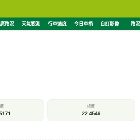
廣路況
天氣觀測
行車速度
今日車禍
自訂影像
路況
度
緯度
5171
22.4546