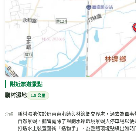
附近旅遊景點
鵬村濕地
1.9 公里
鵬村濕地位於屏東東港鎮與林邊鄉交界處，過去為軍事
介紹
自然景觀。鵬管處除了規劃水岸環境景觀與停車場以便
打造水上裝置藝術「造物手」，為整體環境點綴出如時