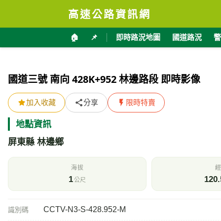
高速公路資訊網
🏠
📌
即時路況地圖
國道路況
警
國道三號 南向 428K+952 林邊路段 即時影像
加入收藏
分享
限時特賣
地點資訊
屏東縣 林邊鄉
海拔
經
1
120.
公尺
CCTV-N3-S-428.952-M
識別碼