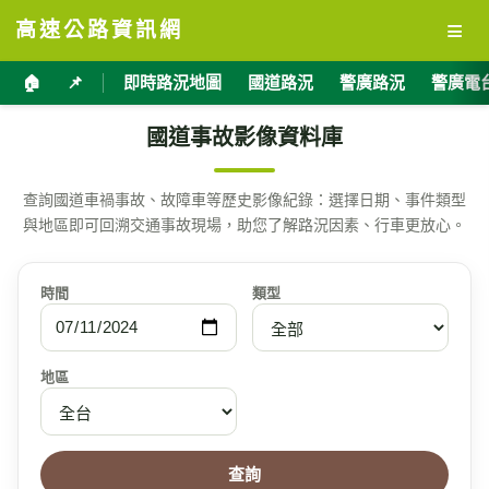
≡
高速公路資訊網
🏠
📌
即時路況地圖
國道路況
警廣路況
警廣電
國道事故影像資料庫
查詢國道車禍事故、故障車等歷史影像紀錄：選擇日期、事件類型
與地區即可回溯交通事故現場，助您了解路況因素、行車更放心。
時間
類型
地區
查詢