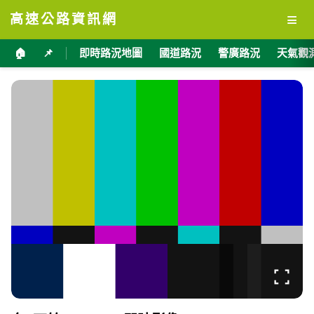
≡
高速公路資訊網
🏠
📌
即時路況地圖
國道路況
警廣路況
天氣觀
台9丁線 52K+440 即時影像
加入收藏
分享
限時特賣
地點資訊
宜蘭縣 南澳鄉
海拔
經度
緯度
45
121.7460
24.3260
公尺
交通部公路局
影像來源