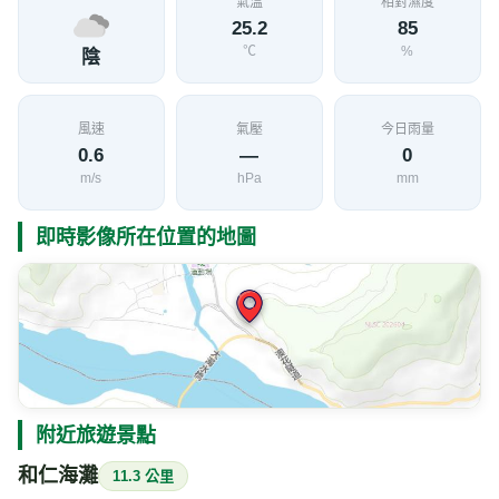
附近旅遊景點
和仁海灘
11.3 公里
從蘇花公路168.5K，國家公園和仁界址碑的和仁步道
介紹
入口處，步行下去，約200公尺，再穿越一段樹林小
徑後，就可抵達和仁礫灘。首先映入眼簾的是沙灘上
大大小小的石塊，這些石塊，原在岩壁上因為山崩而
滾落到海邊，接著是一大片潔淨溫潤的礫石灘，這是
北側的立霧溪和卡那剛溪（qnagan、和仁溪）所帶下
來的大理岩和片麻岩的碎砂石，被海水搬運堆積成
的。礫灘的南側，有一處寬扁型的海蝕洞。再往南
行，巨大的片麻岩岩壁，有好幾條大型的石英脈貫
穿，這樣巨大的岩脈，在台灣是很少見的。礫灘的最
南側，可見到好幾條狹長型的穴洞，其中有一處的穴
洞，已貫穿岩層。