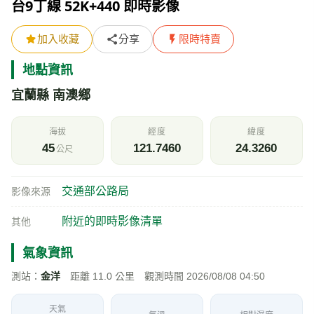
附近的即時影像清單
其他
氣象資訊
測站：
金洋
距離 11.0 公里 觀測時間 2026/08/08 04:50
天氣
氣溫
相對濕度
25.2
85
℃
%
陰
風速
氣壓
今日雨量
0.6
—
0
m/s
hPa
mm
即時影像所在位置的地圖