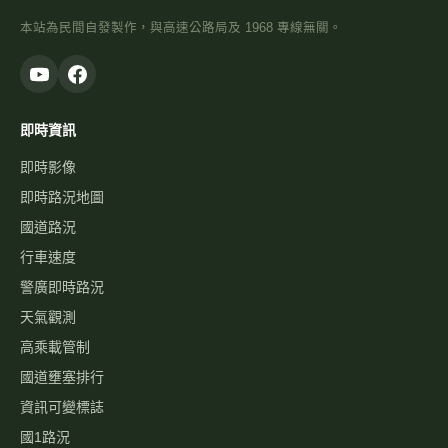
天氣觀測
高乘載管制
國道壅塞排行
資訊可變標誌
國1路況
國3路況
國5路況
今日國道車禍
服務
國道事故影像資料庫
歷史車速
經緯度查即時影像
自訂影像
路況通報