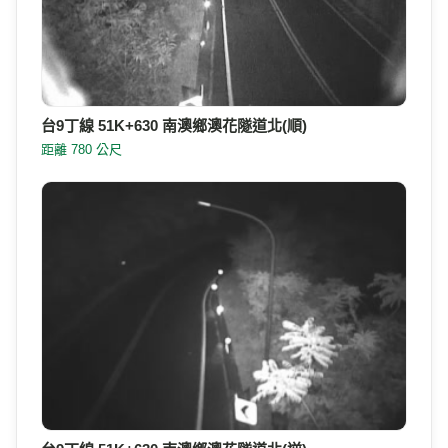
台9丁線 51K+630 南澳鄉澳花隧道北(逆)
距離 787 公尺