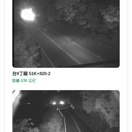
台9丁線 51K+630 南澳鄉澳花隧道北(順)
距離 780 公尺