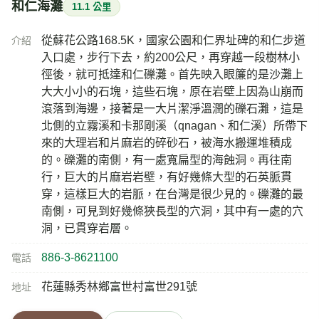
和仁海灘
11.1 公里
從蘇花公路168.5K，國家公園和仁界址碑的和仁步道
介紹
入口處，步行下去，約200公尺，再穿越一段樹林小
徑後，就可抵達和仁礫灘。首先映入眼簾的是沙灘上
大大小小的石塊，這些石塊，原在岩壁上因為山崩而
滾落到海邊，接著是一大片潔淨溫潤的礫石灘，這是
北側的立霧溪和卡那剛溪（qnagan、和仁溪）所帶下
來的大理岩和片麻岩的碎砂石，被海水搬運堆積成
的。礫灘的南側，有一處寬扁型的海蝕洞。再往南
行，巨大的片麻岩岩壁，有好幾條大型的石英脈貫
穿，這樣巨大的岩脈，在台灣是很少見的。礫灘的最
南側，可見到好幾條狹長型的穴洞，其中有一處的穴
洞，已貫穿岩層。
886-3-8621100
電話
花蓮縣秀林鄉富世村富世291號
地址