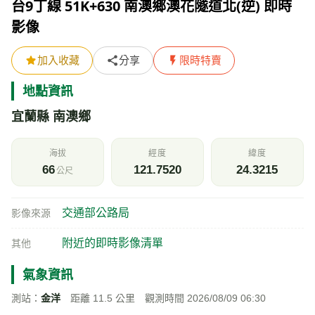
台9丁線 51K+630 南澳鄉澳花隧道北(逆) 即時
影像
加入收藏
分享
限時特賣
地點資訊
宜蘭縣 南澳鄉
海拔
經度
緯度
66
121.7520
24.3215
公尺
交通部公路局
影像來源
附近的即時影像清單
其他
氣象資訊
測站：
金洋
距離 11.5 公里 觀測時間 2026/08/09 06:30