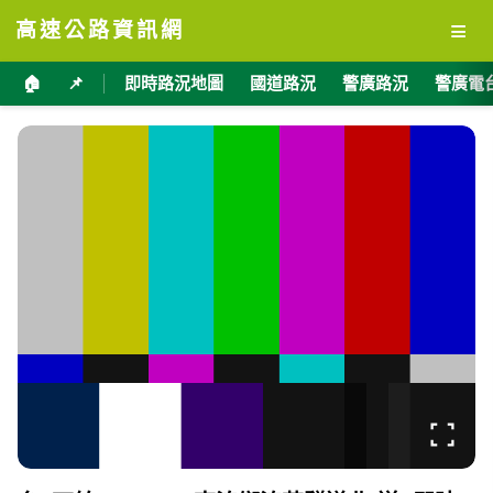
≡
高速公路資訊網
🏠
📌
即時路況地圖
國道路況
警廣路況
警廣電