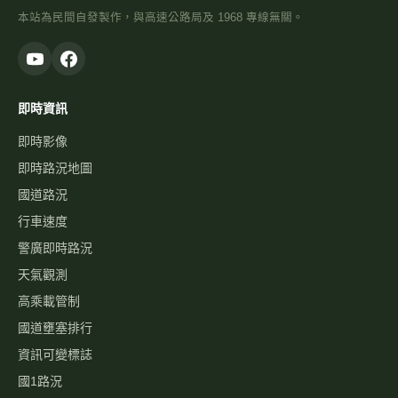
本站為民間自發製作，與高速公路局及 1968 專線無關。
即時資訊
即時影像
即時路況地圖
國道路況
行車速度
警廣即時路況
天氣觀測
高乘載管制
國道壅塞排行
資訊可變標誌
國1路況