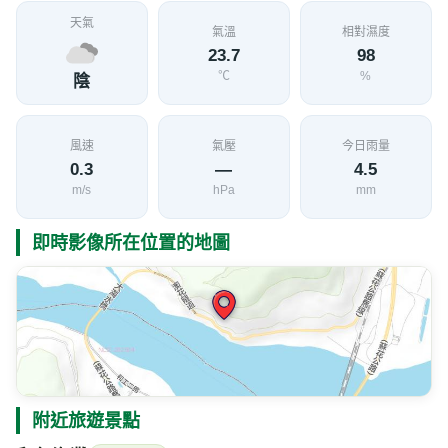
天氣
氣溫
相對濕度
23.7
98
℃
%
陰
風速
氣壓
今日雨量
0.3
—
4.5
m/s
hPa
mm
即時影像所在位置的地圖
附近旅遊景點