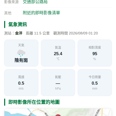
台9丁線 51K+630 南澳鄉澳花隧道北(順) 即時
影像
加入收藏
分享
限時特賣
地點資訊
宜蘭縣 南澳鄉
海拔
經度
緯度
66
121.7520
24.3216
公尺
交通部公路局
影像來源
附近的即時影像清單
其他
氣象資訊
測站：
金洋
距離 11.5 公里 觀測時間 2026/08/09 01:20