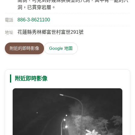
和仁海灘
11.1 公里
從蘇花公路168.5K，國家公園和仁界址碑的和仁步道
介紹
入口處，步行下去，約200公尺，再穿越一段樹林小
徑後，就可抵達和仁礫灘。首先映入眼簾的是沙灘上
大大小小的石塊，這些石塊，原在岩壁上因為山崩而
滾落到海邊，接著是一大片潔淨溫潤的礫石灘，這是
北側的立霧溪和卡那剛溪（qnagan、和仁溪）所帶下
來的大理岩和片麻岩的碎砂石，被海水搬運堆積成
的。礫灘的南側，有一處寬扁型的海蝕洞。再往南
行，巨大的片麻岩岩壁，有好幾條大型的石英脈貫
穿，這樣巨大的岩脈，在台灣是很少見的。礫灘的最
南側，可見到好幾條狹長型的穴洞，其中有一處的穴
洞，已貫穿岩層。
886-3-8621100
電話
花蓮縣秀林鄉富世村富世291號
地址