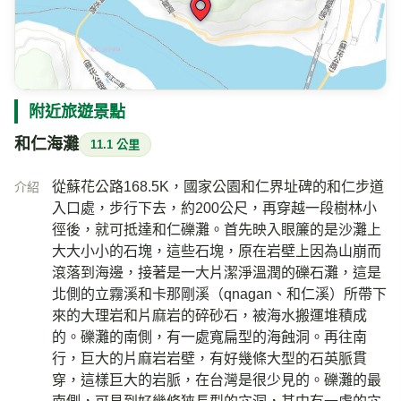
天氣
氣溫
相對濕度
25.4
95
℃
%
陰有雨
風速
氣壓
今日雨量
0.5
—
0.5
m/s
hPa
mm
即時影像所在位置的地圖
附近旅遊景點