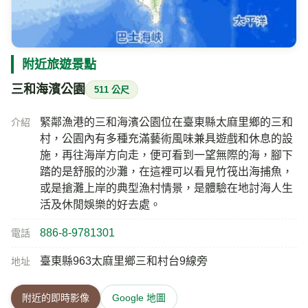
附近旅遊景點
三和海濱公園
511 公尺
緊鄰漁港的三和海濱公園位在臺東縣太麻里鄉的三和
介紹
村，公園內有多種充滿藝術風味兼具遊戲和休息的設
施，再往海岸方向走，便可看到一望無際的海，腳下
踏的是舒服的沙灘，在這裡可以看見竹筏出海捕魚，
或是搶灘上岸的典型漁村情景，是體驗在地討海人生
活及休閒娛樂的好去處。
886-8-9781301
電話
臺東縣963太麻里鄉三和村台9線旁
地址
附近的即時影像
Google 地圖