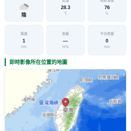
氣溫
相對濕度
28.3
76
℃
%
陰
風速
氣壓
今日雨量
1
—
0
m/s
hPa
mm
即時影像所在位置的地圖