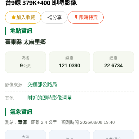
台9線 379K+400 即時影像
加入收藏
分享
限時特賣
地點資訊
臺東縣 太麻里鄉
海拔
經度
緯度
9
121.0390
22.6734
公尺
交通部公路局
影像來源
附近的即時影像清單
其他
氣象資訊
測站：
華源
距離 2.4 公里 觀測時間 2026/08/08 19:40
天氣