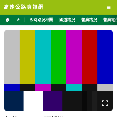
≡
高速公路資訊網
🏠
📌
即時路況地圖
國道路況
警廣路況
警廣電