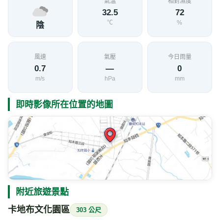
氣溫
相對濕度
32.5
72
℃
%
陰
風速
氣壓
今日雨量
0.7
—
0
m/s
hPa
mm
即時影像所在位置的地圖
附近旅遊景點
卡地布文化園區
303 公尺