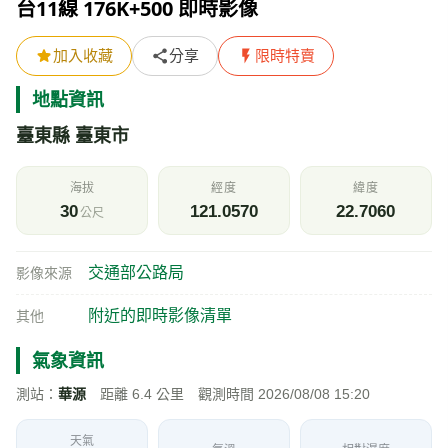
台11線 176K+500 即時影像
加入收藏
分享
限時特賣
地點資訊
臺東縣 臺東市
海拔
經度
緯度
30
121.0570
22.7060
公尺
交通部公路局
影像來源
附近的即時影像清單
其他
氣象資訊
測站：
華源
距離 6.4 公里 觀測時間 2026/08/08 15:20
天氣