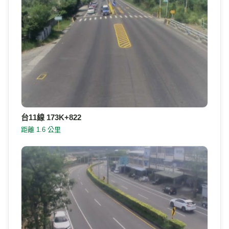
台11線 173K+822
距離 1.6 公里