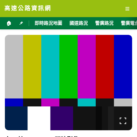
≡
高速公路資訊網
🏠
📌
即時路況地圖
國道路況
警廣路況
警廣電