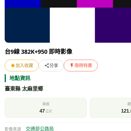
台9線 382K+950 即時影像
加入收藏
分享
限時特賣
地點資訊
臺東縣 太麻里鄉
海拔
經
47
121.
公尺
交通部公路局
影像來源