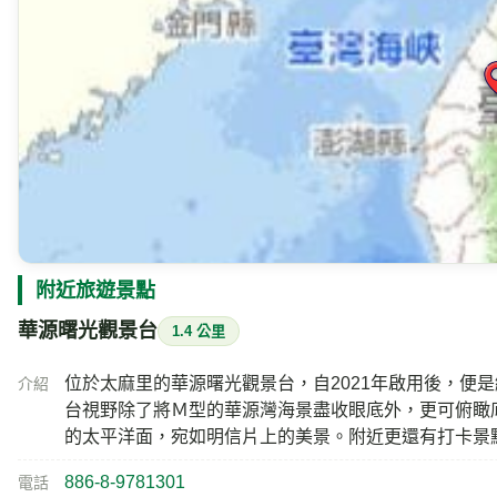
附近旅遊景點
華源曙光觀景台
1.4 公里
位於太麻里的華源曙光觀景台，自2021年啟用後，便
介紹
台視野除了將Ｍ型的華源灣海景盡收眼底外，更可俯瞰
的太平洋面，宛如明信片上的美景。附近更還有打卡景
886-8-9781301
電話