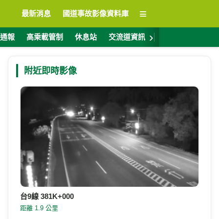
≡
最新消息
國道事故影像資料庫
›
通報
高乘載管制
休息站
交流道資訊
警廣電台
ET
附近即時影像
台9線 381K+000
距離 1.9 公里