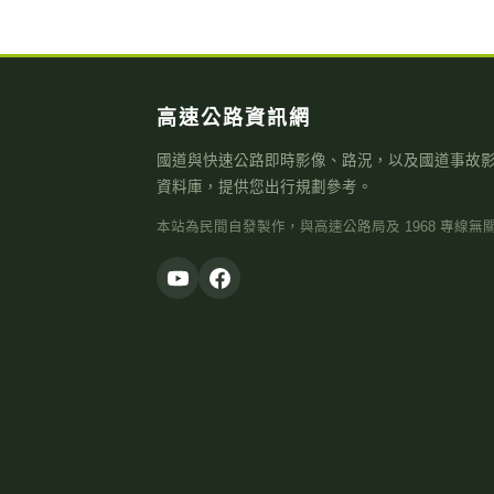
高速公路資訊網
國道與快速公路即時影像、路況，以及國道事故
資料庫，提供您出行規劃參考。
本站為民間自發製作，與高速公路局及 1968 專線無