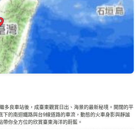
是繼多良車站後，成臺東觀賞日出、海景的最新秘境。開闊的平
底下的南迴鐵路與台9線道路的車流，動態的火車身影與靜謐
點帶你全方位的欣賞臺東海洋的蔚藍。