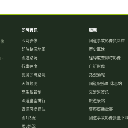
即時資訊
服務
即時影像
國道事故影像資料庫
影像
即時路況地圖
歷史車速
國道路況
經緯度查即時影像
關。
行車速度
自訂影像
警廣即時路況
路況通報
天氣觀測
國道服務區 休息站
高乘載管制
交流道資訊
國道壅塞排行
旅遊景點
資訊可變標誌
警察廣播電臺
國1路況
國道事故影像批量下
國3路況