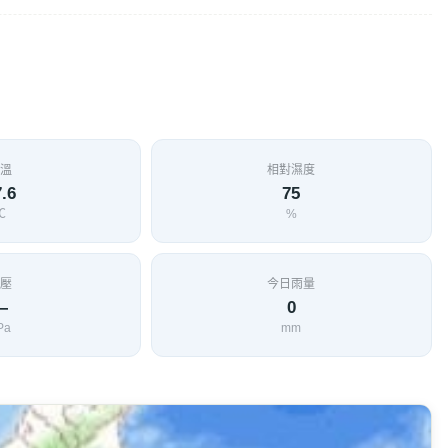
溫
相對濕度
.6
75
℃
%
壓
今日雨量
—
0
Pa
mm