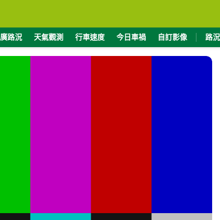
廣路況
天氣觀測
行車速度
今日車禍
自訂影像
路況