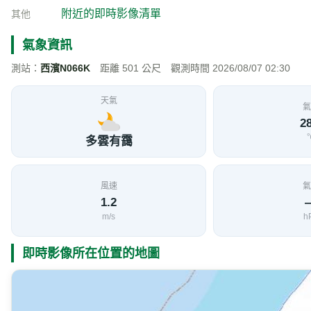
台61線 61K+511(逆) 即時影像
加入收藏
分享
限時特賣
地點資訊
新竹縣 新豐鄉
海拔
經
16
120.
公尺
交通部公路局
影像來源