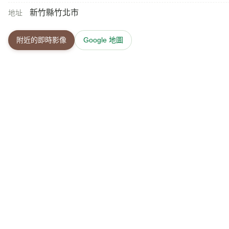
附近旅遊景點
蓮花寺步道
1.8 公里
「蓮花寺環山步道」為第一環狀步道位於新豐鄉與竹北
介紹
植生被覆茂盛區、荔枝園區，兩側遍植桂花巷，溝新宜
鼻山西端突出台灣海峽，山的末端好像鳳鼻，俗稱「鳳
以綠樹圍繞，「淡水廳誌」把它列為全淡八景之一，名為「鳳崎
886-3-5561805
電話