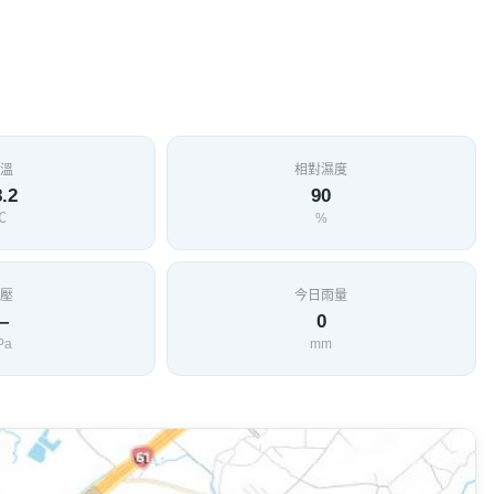
度
緯度
9610
24.8928