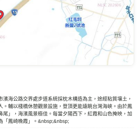
溫
相對濕度
.2
90
℃
%
壓
今日雨量
—
0
Pa
mm