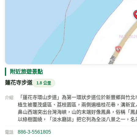
附近的即時影像清單
其他
氣象資訊
測站：
西濱N066K
距離 501 公尺 觀測時間 2026/08/07 02:30
天氣
氣
28
多雲有靄
風速
氣
1.2
m/s
h
即時影像所在位置的地圖