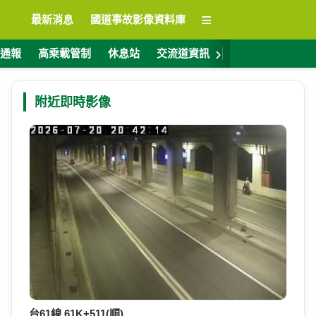
≡
最新消息
國道事故影像資料庫
›
通報
高乘載管制
休息站
交流道資訊
警廣電台
ET
附近即時影像
台61線 61K+511(順)