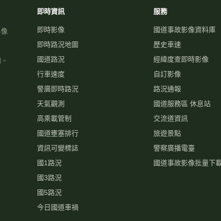
即時資訊
服務
即時影像
國道事故影像資料庫
影像
即時路況地圖
歷史車速
國道路況
經緯度查即時影像
關。
行車速度
自訂影像
警廣即時路況
路況通報
天氣觀測
國道服務區 休息站
高乘載管制
交流道資訊
國道壅塞排行
旅遊景點
資訊可變標誌
警察廣播電臺
國1路況
國道事故影像批量下
國3路況
國5路況
今日國道車禍