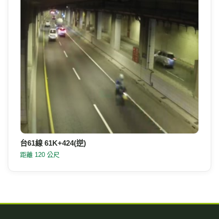
台61線 61K+424(逆)
距離 120 公尺