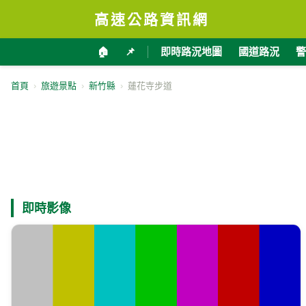
高速公路資訊網
🏠
📌
即時路況地圖
國道路況
警
首頁
›
旅遊景點
›
新竹縣
›
蓮花寺步道
即時影像