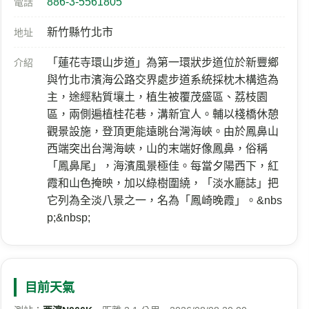
886-3-5561805
電話
新竹縣竹北市
地址
「蓮花寺環山步道」為第一環狀步道位於新豐鄉
介紹
與竹北市濱海公路交界處步道系統採枕木構造為
主，途經粘質壤土，植生被覆茂盛區、荔枝園
區，兩側遍植桂花巷，溝新宜人。輔以棧橋休憩
觀景設施，登頂更能遠眺台灣海峽。由於鳳鼻山
西端突出台灣海峽，山的末端好像鳳鼻，俗稱
「鳳鼻尾」，海濱風景極佳。每當夕陽西下，紅
霞和山色掩映，加以綠樹圍繞，「淡水廳誌」把
它列為全淡八景之一，名為「鳳崎晚霞」。&nbs
p;&nbsp;
目前天氣