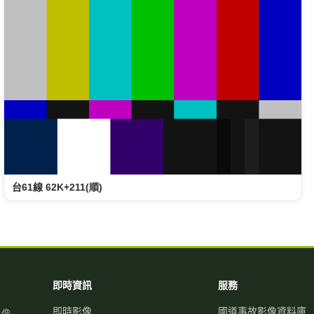
即時資訊
服務
即時影像
國道事故影像資料庫
影像
即時路況地圖
歷史車速
國道路況
經緯度查即時影像
關。
行車速度
自訂影像
警廣即時路況
路況通報
天氣觀測
國道服務區 休息站
高乘載管制
交流道資訊
國道壅塞排行
旅遊景點
資訊可變標誌
警察廣播電臺
國1路況
國道事故影像批量下
國3路況