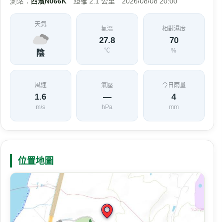
測站：
西濱N066K
距離 2.1 公里 2026/08/08 20:00
天氣
氣溫
相對濕度
27.8
70
℃
%
陰
風速
氣壓
今日雨量
1.6
—
4
m/s
hPa
mm
位置地圖