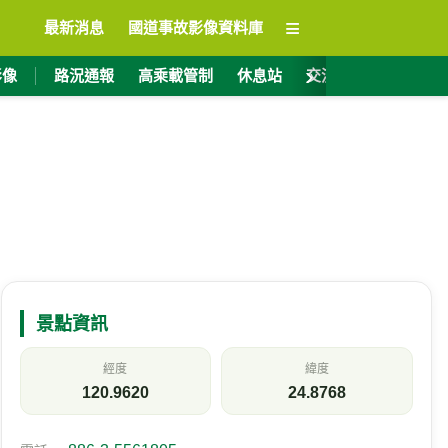
≡
最新消息
國道事故影像資料庫
›
影像
路況通報
高乘載管制
休息站
交流道資訊
ET
景點資訊
經度
緯度
120.9620
24.8768