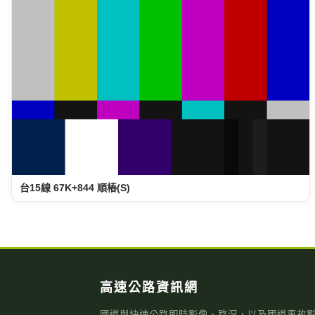
高速公路資訊網
國道與快速公路即時影像、路況，以及國道事故
資料庫，提供您出行規劃參考。
本站為民間自發製作，與高速公路局及 1968 專線無