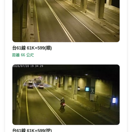
台15線 67K+232 順樁(S)
距離 55 公尺