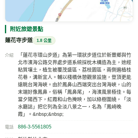
氣溫
相對濕度
24.4
98
℃
%
陰有靄
風速
氣壓
今日雨量
2.7
—
179
m/s
hPa
mm
即時影像所在位置的地圖
附近旅遊景點
蓮花寺步道
1.8 公里