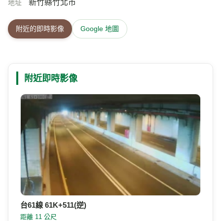
「蓮花寺環山步道」為第一環狀步道位於新豐鄉與竹
介紹
北市濱海公路交界處步道系統採枕木構造為主，途經
粘質壤土，植生被覆茂盛區、荔枝園區，兩側遍植桂
花巷，溝新宜人。輔以棧橋休憩觀景設施，登頂更能
遠眺台灣海峽。由於鳳鼻山西端突出台灣海峽，山的
末端好像鳳鼻，俗稱「鳳鼻尾」，海濱風景極佳。每
當夕陽西下，紅霞和山色掩映，加以綠樹圍繞，「淡
水廳誌」把它列為全淡八景之一，名為「鳳崎晚
霞」。&nbsp;&nbsp;
886-3-5561805
電話
新竹縣竹北市
地址
附近的即時影像
Google 地圖