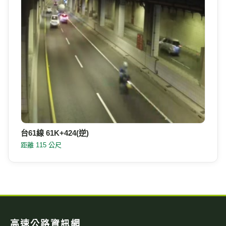
台15線 67K+232 逆樁(N)
距離 77 公尺