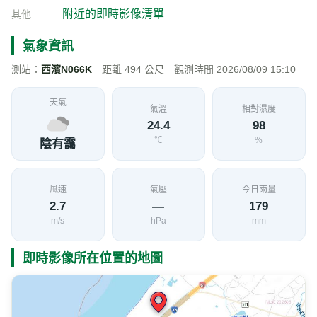
台61線 61K+511(順) 即時影像
加入收藏
分享
限時特賣
地點資訊
新竹縣 新豐鄉
海拔
經度
緯度
18
120.9610
24.8929
公尺
交通部公路局
影像來源
附近的即時影像清單
其他
氣象資訊
測站：
西濱N066K
距離 494 公尺 觀測時間 2026/08/09 15:10
天氣