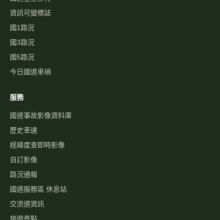
即時資訊
即時影像
即時路況地圖
國道路況
行車速度
警廣即時路況
天氣觀測
高乘載管制
國道壅塞排行
資訊可變標誌
國1路況
國3路況
國5路況
今日國道車禍