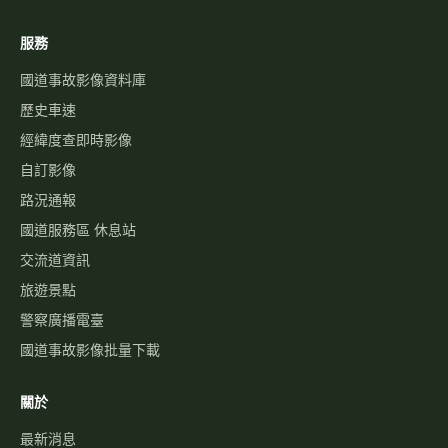
行車速度
警廣即時路況
天氣觀測
高乘載管制
國道壅塞排行
資訊可變標誌
國1路況
國3路況
國5路況
今日國道車禍
服務
國道事故影像資料庫
歷史車速
經緯度查即時影像