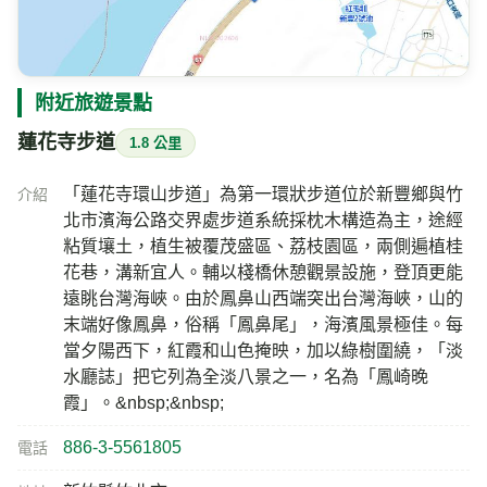
氣溫
相對濕度
28.1
76
℃
%
陰
風速
氣壓
今日雨量
2.6
—
182
m/s
hPa
mm
即時影像所在位置的地圖
附近旅遊景點
蓮花寺步道
1.8 公里