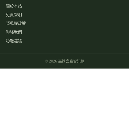
自訂影像
路況通報
國道服務區 休息站
交流道資訊
旅遊景點
警察廣播電臺
國道事故影像批量下載
關於
最新消息
關於本站
免責聲明
隱私權政策
聯絡我們
功能建議