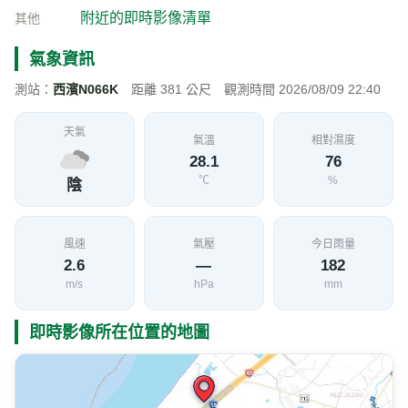
台61線 61K+424(逆) 即時影像
加入收藏
分享
限時特賣
地點資訊
新竹縣 新豐鄉
海拔
經度
緯度
25
120.9620
24.8934
公尺
交通部公路局
影像來源
附近的即時影像清單
其他
氣象資訊
測站：
西濱N066K
距離 381 公尺 觀測時間 2026/08/09 22:40
天氣