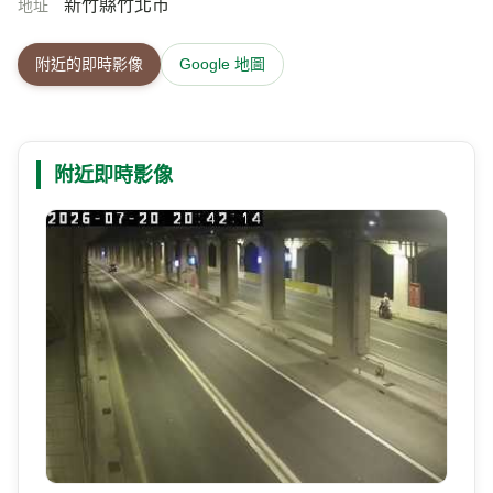
「蓮花寺環山步道」為第一環狀步道位於新豐鄉與竹
介紹
北市濱海公路交界處步道系統採枕木構造為主，途經
粘質壤土，植生被覆茂盛區、荔枝園區，兩側遍植桂
花巷，溝新宜人。輔以棧橋休憩觀景設施，登頂更能
遠眺台灣海峽。由於鳳鼻山西端突出台灣海峽，山的
末端好像鳳鼻，俗稱「鳳鼻尾」，海濱風景極佳。每
當夕陽西下，紅霞和山色掩映，加以綠樹圍繞，「淡
水廳誌」把它列為全淡八景之一，名為「鳳崎晚
霞」。&nbsp;&nbsp;
886-3-5561805
電話
新竹縣竹北市
地址
附近的即時影像
Google 地圖