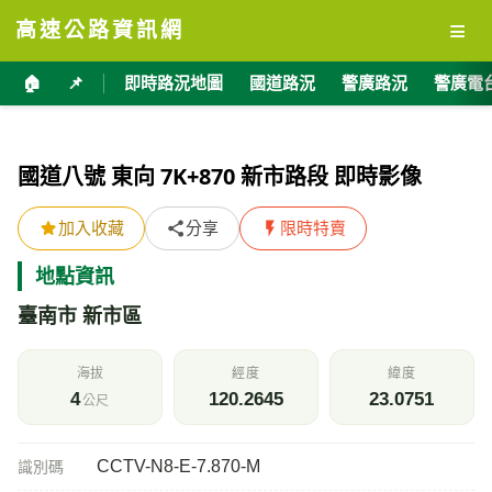
≡
高速公路資訊網
🏠
📌
即時路況地圖
國道路況
警廣路況
警廣電
國道八號 東向 7K+870 新市路段 即時影像
加入收藏
分享
限時特賣
地點資訊
臺南市 新市區
海拔
經度
緯度
4
120.2645
23.0751
公尺
CCTV-N8-E-7.870-M
識別碼