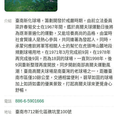
臺南新化球場，籌劃開發於戒嚴時期，由前立法委員
介紹
梁許春菊女士在1967年間，鑑於高爾夫球運動日後將
為逐漸普遍化的運動，又能培養高尚的品格，由當時
社會賢達人是熱心參與，共同連署為發起人。同時，
承蒙何應欽將軍等相關人士的幫忙在虎頭埤山麓地段
規劃球場用地。在1971年3月完成前9洞，在1978年
再完成後9洞，而為18洞的球場，一直到1998年，後
9洞重新整理再度開放，同步開創南部高爾夫運動風
潮！臺南高爾夫球場是南臺灣的老球場之一，距離臺
南市區僅10餘公里，交通相當便利。碧草如茵的球場
加上如詩如畫的優美景致，打起高爾夫球來更覺身心
舒暢。
886-6-5901666
電話
臺南市712新化區礁坑里100號
地址