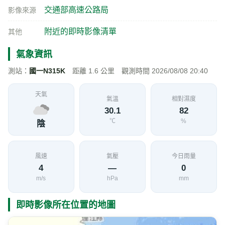
交通部高速公路局
影像來源
附近的即時影像清單
其他
氣象資訊
測站：
國一N315K
距離 1.6 公里 觀測時間 2026/08/08 20:40
天氣
氣溫
相對濕度
30.1
82
℃
%
陰
風速
氣壓
今日雨量
4
—
0
m/s
hPa
mm
即時影像所在位置的地圖