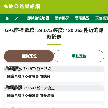
≡
高速公路資訊網
🏠
📌
即時路況地圖
國道路況
警廣路況
天氣觀
GPS座標 緯度: 23.075 經度: 120.265 附近的即
時影像
自動定位
手動定位
5 公尺
國道八號 7K+870 新市路段
265 公尺
國道八號 7K+500 新市交流道
785 公尺