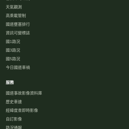
天氣觀測
高乘載管制
國道壅塞排行
資訊可變標誌
國1路況
國3路況
國5路況
今日國道車禍
服務
國道事故影像資料庫
歷史車速
經緯度查即時影像
自訂影像
路況通報