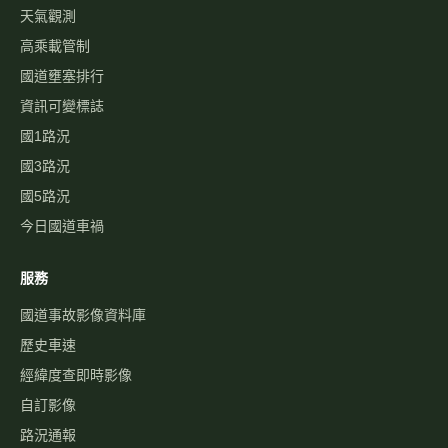
天氣觀測
高乘載管制
國道壅塞排行
資訊可變標誌
國1路況
國3路況
國5路況
今日國道車禍
服務
國道事故影像資料庫
歷史車速
經緯度查即時影像
自訂影像
路況通報