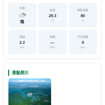
天氣
氣溫
相對濕度
29.3
80
℃
%
陰
風速
氣壓
今日雨量
2.2
—
0
m/s
hPa
mm
景點照片