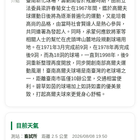
臺南新化球場，籌劃開發於戒嚴時期，由前立
介紹
法委員梁許春菊女士在1967年間，鑑於高爾夫
球運動日後將為逐漸普遍化的運動，又能培養
高尚的品格，由當時社會賢達人是熱心參與，
共同連署為發起人。同時，承蒙何應欽將軍等
相關人士的幫忙在虎頭埤山麓地段規劃球場用
地。在1971年3月完成前9洞，在1978年再完成
後9洞，而為18洞的球場，一直到1998年，後9
洞重新整理再度開放，同步開創南部高爾夫運
動風潮！臺南高爾夫球場是南臺灣的老球場之
一，距離臺南市區僅10餘公里，交通相當便
利。碧草如茵的球場加上如詩如畫的優美景
致，打起高爾夫球來更覺身心舒暢。
目前天氣
測站：
畜試所
距離 2.5 公里 2026/08/08 19:50