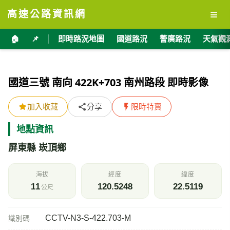
≡
高速公路資訊網
🏠
📌
即時路況地圖
國道路況
警廣路況
天氣觀
國道三號 南向 422K+703 南州路段 即時影像
加入收藏
分享
限時特賣
地點資訊
屏東縣 崁頂鄉
海拔
經度
緯度
11
120.5248
22.5119
公尺
CCTV-N3-S-422.703-M
識別碼