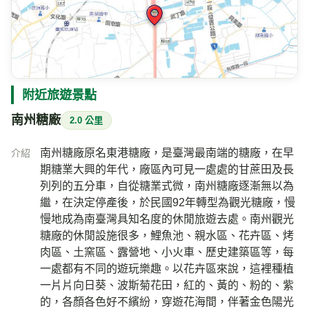
附近旅遊景點
南州糖廠
2.0 公里
南州糖廠原名東港糖廠，是臺灣最南端的糖廠，在早
介紹
期糖業大興的年代，廠區內可見一處處的甘蔗田及長
列列的五分車，自從糖業式微，南州糖廠逐漸無以為
繼，在決定停產後，於民國92年轉型為觀光糖廠，慢
慢地成為南臺灣具知名度的休閒旅遊去處。南州觀光
糖廠的休閒設施很多，鯉魚池、親水區、花卉區、烤
肉區、土窯區、露營地、小火車、歷史建築區等，每
一處都有不同的遊玩樂趣。以花卉區來說，這裡種植
一片片向日葵、波斯菊花田，紅的、黃的、粉的、紫
的，各顏各色好不繽紛，穿遊花海間，伴著金色陽光