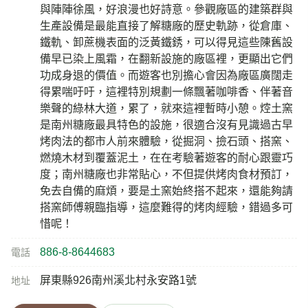
與陣陣徐風，好浪漫也好詩意。參觀廠區的建築群與
生產設備是最能直接了解糖廠的歷史軌跡，從倉庫、
鐵軌、卸蔗機表面的泛黃鐵銹，可以得見這些陳舊設
備早已染上風霜，在翻新設施的廠區裡，更顯出它們
功成身退的價值。而遊客也別擔心會因為廠區廣闊走
得累喘吁吁，這裡特別規劃一條飄著咖啡香、伴著音
樂聲的綠林大道，累了，就來這裡暫時小憩。焢土窯
是南州糖廠最具特色的設施，很適合沒有見識過古早
烤肉法的都市人前來體驗，從掘洞、撿石頭、搭窯、
燃燒木材到覆蓋泥土，在在考驗著遊客的耐心跟靈巧
度；南州糖廠也非常貼心，不但提供烤肉食材預訂，
免去自備的麻煩，要是土窯始終搭不起來，還能夠請
搭窯師傅親臨指導，這麼難得的烤肉經驗，錯過多可
惜呢！
886-8-8644683
電話
屏東縣926南州溪北村永安路1號
地址