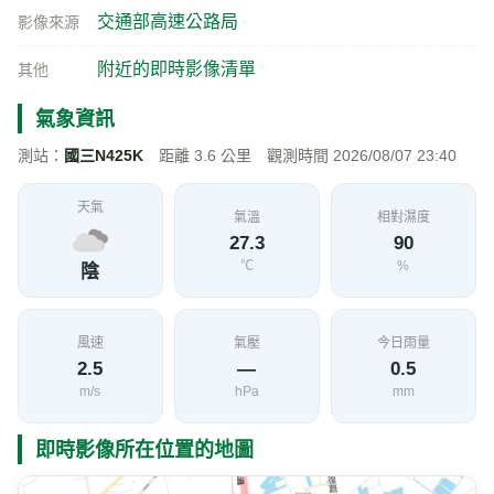
交通部高速公路局
影像來源
附近的即時影像清單
其他
氣象資訊
測站：
國三N425K
距離 3.6 公里 觀測時間 2026/08/07 23:40
天氣
氣溫
相對濕度
27.3
90
℃
%
陰
風速
氣壓
今日雨量
2.5
—
0.5
m/s
hPa
mm
即時影像所在位置的地圖