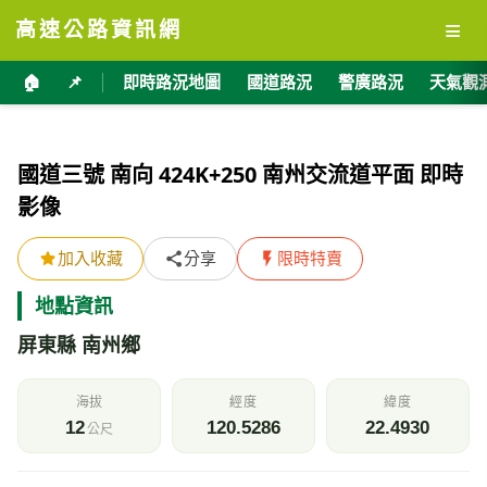
≡
高速公路資訊網
🏠
📌
即時路況地圖
國道路況
警廣路況
天氣觀
國道三號 南向 424K+250 南州交流道平面 即時
影像
加入收藏
分享
限時特賣
地點資訊
屏東縣 南州鄉
海拔
經度
緯度
12
120.5286
22.4930
公尺