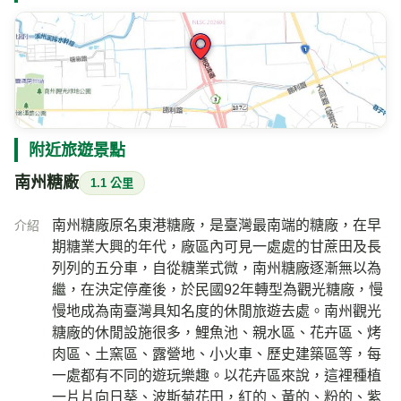
附近旅遊景點
南州糖廠
1.1 公里
南州糖廠原名東港糖廠，是臺灣最南端的糖廠，在早
介紹
期糖業大興的年代，廠區內可見一處處的甘蔗田及長
列列的五分車，自從糖業式微，南州糖廠逐漸無以為
繼，在決定停產後，於民國92年轉型為觀光糖廠，慢
慢地成為南臺灣具知名度的休閒旅遊去處。南州觀光
糖廠的休閒設施很多，鯉魚池、親水區、花卉區、烤
肉區、土窯區、露營地、小火車、歷史建築區等，每
一處都有不同的遊玩樂趣。以花卉區來說，這裡種植
一片片向日葵、波斯菊花田，紅的、黃的、粉的、紫