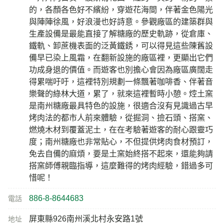
的，各顏各色好不繽紛，穿遊花海間，伴著金色陽光
與陣陣徐風，好浪漫也好詩意。參觀廠區的建築群與
生產設備是最能直接了解糖廠的歷史軌跡，從倉庫、
鐵軌、卸蔗機表面的泛黃鐵銹，可以得見這些陳舊設
備早已染上風霜，在翻新設施的廠區裡，更顯出它們
功成身退的價值。而遊客也別擔心會因為廠區廣闊走
得累喘吁吁，這裡特別規劃一條飄著咖啡香、伴著音
樂聲的綠林大道，累了，就來這裡暫時小憩。焢土窯
是南州糖廠最具特色的設施，很適合沒有見識過古早
烤肉法的都市人前來體驗，從掘洞、撿石頭、搭窯、
燃燒木材到覆蓋泥土，在在考驗著遊客的耐心跟靈巧
度；南州糖廠也非常貼心，不但提供烤肉食材預訂，
免去自備的麻煩，要是土窯始終搭不起來，還能夠請
搭窯師傅親臨指導，這麼難得的烤肉經驗，錯過多可
惜呢！
886-8-8644683
電話
屏東縣926南州溪北村永安路1號
地址