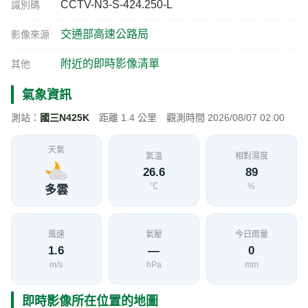
CCTV-N3-S-424.250-L
識別碼
交通部高速公路局
影像來源
附近的即時影像清單
其他
氣象資訊
測站：
國三N425K
距離 1.4 公里 觀測時間 2026/08/07 02:00
天氣
氣溫
相對濕度
26.6
89
℃
%
多雲
風速
氣壓
今日雨量
1.6
—
0
m/s
hPa
mm
即時影像所在位置的地圖