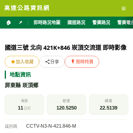
≡
高速公路資訊網
🏠
📌
即時路況地圖
國道路況
警廣路況
警廣電
國道三號 北向 421K+846 崁頂交流道 即時影像
加入收藏
分享
限時特賣
地點資訊
屏東縣 崁頂鄉
海拔
經度
緯度
11
120.5250
22.5139
公尺
CCTV-N3-N-421.846-M
識別碼