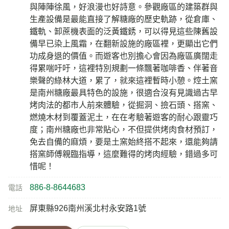
與陣陣徐風，好浪漫也好詩意。參觀廠區的建築群與
生產設備是最能直接了解糖廠的歷史軌跡，從倉庫、
鐵軌、卸蔗機表面的泛黃鐵銹，可以得見這些陳舊設
備早已染上風霜，在翻新設施的廠區裡，更顯出它們
功成身退的價值。而遊客也別擔心會因為廠區廣闊走
得累喘吁吁，這裡特別規劃一條飄著咖啡香、伴著音
樂聲的綠林大道，累了，就來這裡暫時小憩。焢土窯
是南州糖廠最具特色的設施，很適合沒有見識過古早
烤肉法的都市人前來體驗，從掘洞、撿石頭、搭窯、
燃燒木材到覆蓋泥土，在在考驗著遊客的耐心跟靈巧
度；南州糖廠也非常貼心，不但提供烤肉食材預訂，
免去自備的麻煩，要是土窯始終搭不起來，還能夠請
搭窯師傅親臨指導，這麼難得的烤肉經驗，錯過多可
惜呢！
886-8-8644683
電話
屏東縣926南州溪北村永安路1號
地址