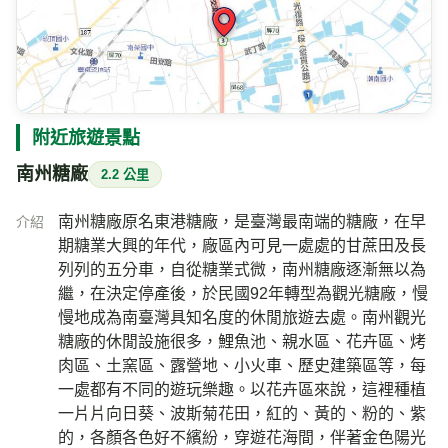
附近旅遊景點
南州糖廠
2.2 公里
南州糖廠原名東港糖廠，是臺灣最南端的糖廠，在早
介紹
期糖業大興的年代，廠區內可見一處處的甘蔗田及長
列列的五分車，自從糖業式微，南州糖廠逐漸無以為
繼，在決定停產後，於民國92年轉型為觀光糖廠，慢
慢地成為南臺灣具知名度的休閒旅遊去處。南州觀光
糖廠的休閒設施很多，鯉魚池、親水區、花卉區、烤
肉區、土窯區、露營地、小火車、歷史建築區等，每
一處都有不同的遊玩樂趣。以花卉區來說，這裡種植
一片片向日葵、波斯菊花田，紅的、黃的、粉的、紫
的，各顏各色好不繽紛，穿遊花海間，伴著金色陽光