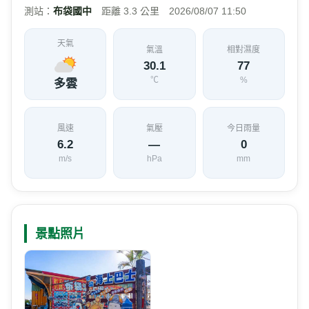
測站：
布袋國中
距離 3.3 公里 2026/08/07 11:50
天氣
氣溫
相對濕度
30.1
77
℃
%
多雲
風速
氣壓
今日雨量
6.2
—
0
m/s
hPa
mm
景點照片