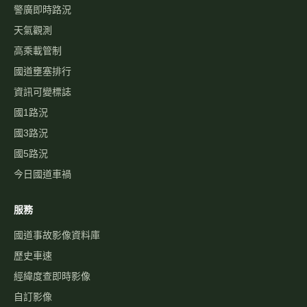
警廣即時路況
天氣觀測
高乘載管制
國道壅塞排行
資訊可變標誌
國1路況
國3路況
國5路況
今日國道車禍
服務
國道事故影像資料庫
歷史車速
經緯度查即時影像
自訂影像