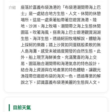
座落於嘉義布袋漁港的「布袋港潮間帶海上巴
介紹
士」是一處結合地方生態、人文、休閒的休憩
場所，這是一處乘著船帶著您遊賞漁港、陸
地、沙洲、海上牧場、潮間帶之海上生態休閒
園區。吹著海風，搭乘海上巴士遊港觀賞潟湖
生態、海洋生態，透過蚵田牧場解說，體驗海
上採蚵的樂趣；踏上沙質如同蛋糕般柔軟的無
人島海灘，感受未被過度開發的自然生態。此
外，船上現烹海鮮美食、充滿驚喜的海上交
易、園區融合潮間帶和海港氣息的特色設計，
結合海上資源與在地產業的特色體驗，讓觀光
漁筏帶您遨遊布袋的海天一色，透過專業的解
說之下，認識嘉義布袋港美麗的生態與人文。
目前天氣