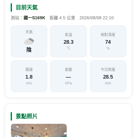
目前天氣
測站：
國一S169K
距離 4.5 公里 2026/08/08 22:10
天氣
氣溫
相對濕度
28.3
74
℃
%
陰
風速
氣壓
今日雨量
1.8
—
28.5
m/s
hPa
mm
景點照片