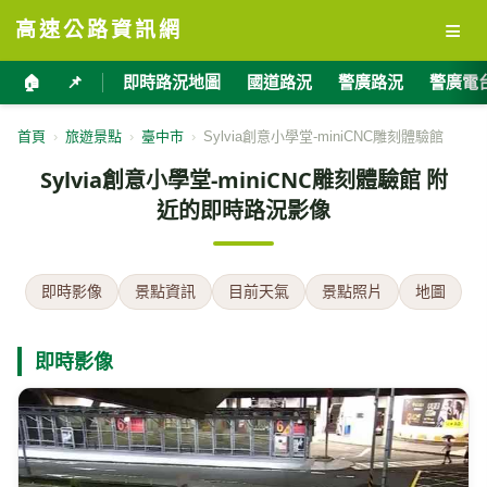
≡
高速公路資訊網
🏠
📌
即時路況地圖
國道路況
警廣路況
警廣電
首頁
›
旅遊景點
›
臺中市
›
Sylvia創意小學堂-miniCNC雕刻體驗館
Sylvia創意小學堂-miniCNC雕刻體驗館 附
近的即時路況影像
即時影像
景點資訊
目前天氣
景點照片
地圖
即時影像