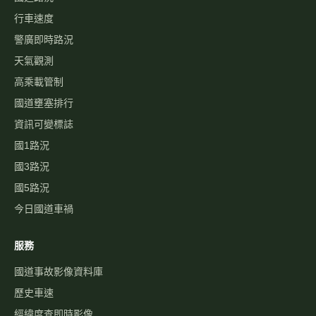
行車速度
警廣即時路況
天氣觀測
高乘載管制
國道壅塞排行
資訊可變標誌
國1路況
國3路況
國5路況
今日國道車禍
服務
國道事故影像資料庫
歷史車速
經緯度查即時影像