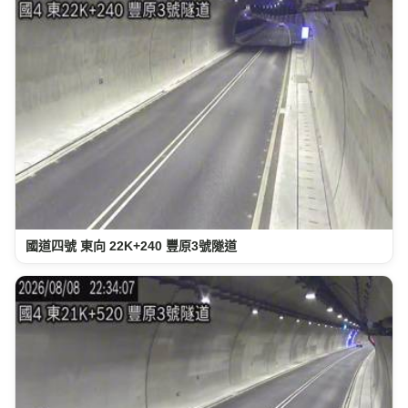
國道四號 東向 22K+240 豐原3號隧道