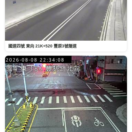
國道四號 東向 21K+520 豐原3號隧道