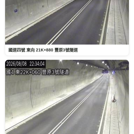
國道四號 東向 21K+880 豐原3號隧道