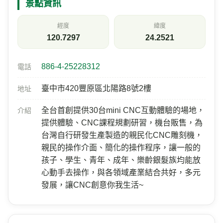
景點資訊
經度
緯度
120.7297
24.2521
886-4-25228312
電話
臺中市420豐原區北陽路8號2樓
地址
全台首創提供30台mini CNC互動體驗的場地，
介紹
提供體驗、CNC課程規劃研習，機台販售，為
台灣自行研發生產製造的親民化CNC雕刻機，
親民的操作介面、簡化的操作程序，讓一般的
孩子、學生、青年、成年、樂齡銀髮族均能放
心動手去操作，與各領域產業結合共好，多元
發展，讓CNC創意你我生活~