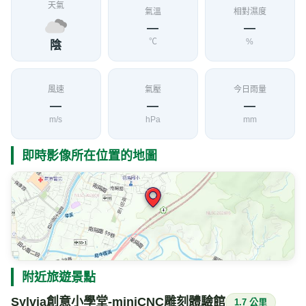
天氣
氣溫
相對濕度
—
—
℃
%
陰
風速
氣壓
今日雨量
—
—
—
m/s
hPa
mm
即時影像所在位置的地圖
附近旅遊景點
Sylvia創意小學堂-miniCNC雕刻體驗館
1.7 公里