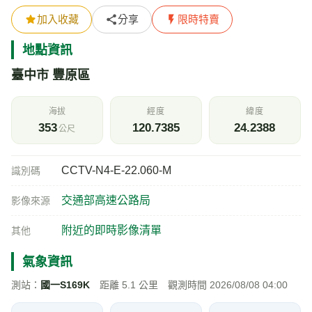
加入收藏
分享
限時特賣
地點資訊
臺中市 豐原區
海拔
經度
緯度
353
120.7385
24.2388
公尺
CCTV-N4-E-22.060-M
識別碼
交通部高速公路局
影像來源
附近的即時影像清單
其他
氣象資訊
測站：
國一S169K
距離 5.1 公里 觀測時間 2026/08/08 04:00