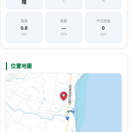
℃
%
陰
風速
氣壓
今日雨量
0.8
—
0
m/s
hPa
mm
位置地圖