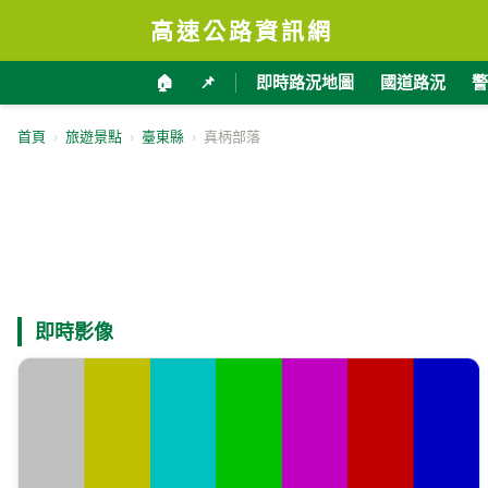
高速公路資訊網
🏠
📌
即時路況地圖
國道路況
警
首頁
›
旅遊景點
›
臺東縣
›
真柄部落
即時影像