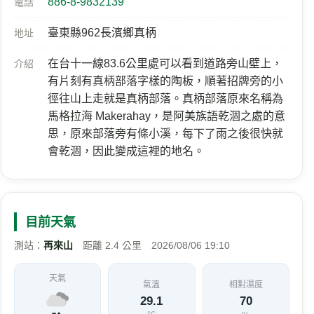
886-8-9832139
電話
臺東縣962長濱鄉真柄
地址
在台十一線83.6公里處可以看到道路旁山壁上，
介紹
有片刻有真柄部落字樣的陶板，順著招牌旁的小
徑往山上走就是真柄部落。真柄部落原來名稱為
馬格拉海 Makerahay，是阿美族語乾涸之處的意
思，原來部落旁有條小溪，每下了雨之後很快就
會乾涸，因此變成這裡的地名。
目前天氣
測站：
再來山
距離 2.4 公里 2026/08/06 19:10
天氣
氣溫
相對濕度
29.1
70