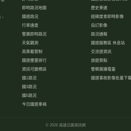
即時路況地圖
歷史車速
國道路況
經緯度查即時影像
關。
行車速度
自訂影像
警廣即時路況
路況通報
天氣觀測
國道服務區 休息站
高乘載管制
交流道資訊
國道壅塞排行
旅遊景點
資訊可變標誌
警察廣播電臺
國1路況
國道事故影像批量下
國3路況
國5路況
今日國道車禍
©
2026
高速公路資訊網