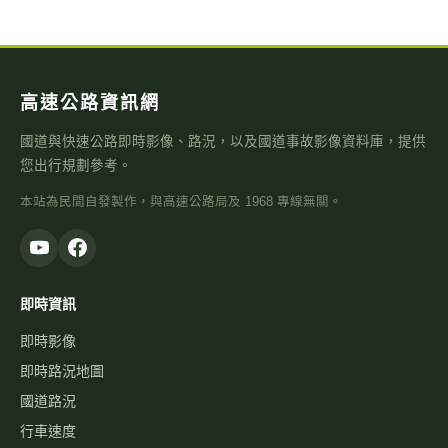
即時資訊
即時影像
即時路況地圖
國道路況
行車速度
警廣即時路況
天氣觀測
高乘載管制
國道壅塞排行
資訊可變標誌
國1路況
國3路況
國5路況
今日國道車禍