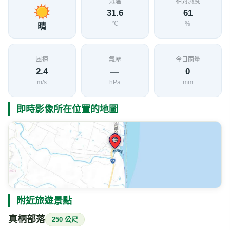
附近旅遊景點
真柄部落
250 公尺
在台十一線83.6公里處可以看到道路旁山壁上，有片
介紹
刻有真柄部落字樣的陶板，順著招牌旁的小徑往山上
走就是真柄部落。真柄部落原來名稱為馬格拉海
Makerahay，是阿美族語乾涸之處的意思，原來部落
旁有條小溪，每下了雨之後很快就會乾涸，因此變成
這裡的地名。
886-8-9832139
電話
臺東縣962長濱鄉真柄
地址
附近的即時影像
Google 地圖