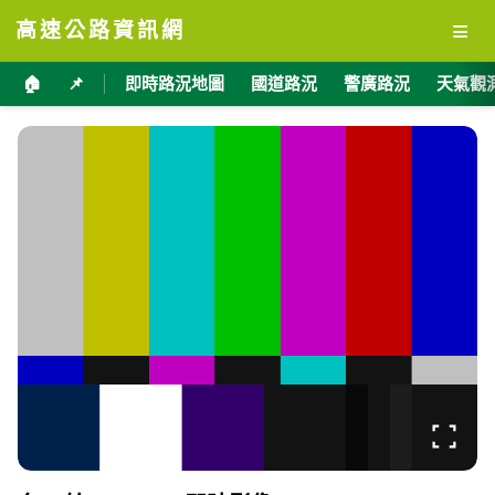
≡
高速公路資訊網
🏠
📌
即時路況地圖
國道路況
警廣路況
天氣觀
台11線 82K+650 即時影像
加入收藏
分享
限時特賣
地點資訊
臺東縣 長濱鄉
海拔
經度
緯度
17
121.4660
23.3415
公尺
交通部公路局
影像來源