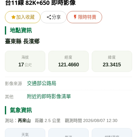
附近的即時影像清單
其他
氣象資訊
測站：
再來山
距離 2.5 公里 觀測時間 2026/08/07 12:30
天氣
氣溫
相對濕度
31.6
61
℃
%
晴
風速
氣壓
今日雨量
2.4
—
0
m/s
hPa
mm
即時影像所在位置的地圖