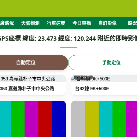
廣路況
天氣觀測
行車速度
今日車禍
自訂影像
路況
GPS座標 緯度: 23.473 經度: 120.244 附近的即時影
自動定位
手動定位
2.3 公里
K+353 嘉義縣朴子市中央公路
台82線 9K+500E