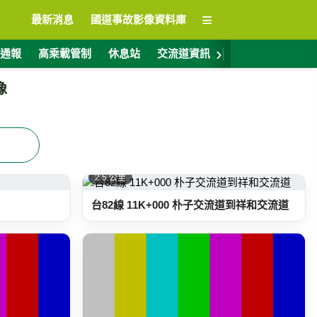
≡
最新消息
國道事故影像資料庫
›
通報
高乘載管制
休息站
交流道資訊
警廣電台
ET
像
2.5 公里
台82線 11K+000 朴子交流道到祥和交流道