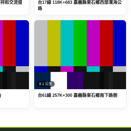
道到祥和交流道
台17線 118K+683 嘉義縣東石鄉西部濱海公
路
8.1 公里
)
台61線 257K+300 嘉義縣東石鄉南下路側