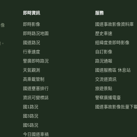
即時資訊
服務
即時影像
國道事故影像資料庫
影像
即時路況地圖
歷史車速
國道路況
經緯度查即時影像
關。
行車速度
自訂影像
警廣即時路況
路況通報
天氣觀測
國道服務區 休息站
高乘載管制
交流道資訊
國道壅塞排行
旅遊景點
資訊可變標誌
警察廣播電臺
國1路況
國道事故影像批量下
國3路況
國5路況
今日國道車禍