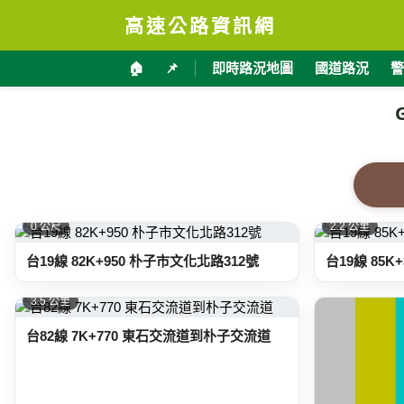
高速公路資訊網
🏠
📌
即時路況地圖
國道路況
警
0 公尺
2.2 公里
台19線 82K+950 朴子市文化北路312號
台19線 85
3.5 公里
台82線 7K+770 東石交流道到朴子交流道