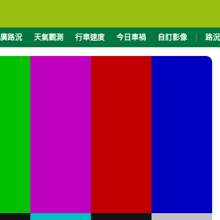
廣路況
天氣觀測
行車速度
今日車禍
自訂影像
路況