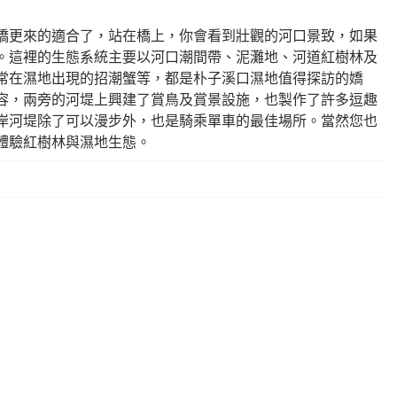
橋更來的適合了，站在橋上，你會看到壯觀的河口景致，如果
。這裡的生態系統主要以河口潮間帶、泥灘地、河道紅樹林及
常在濕地出現的招潮蟹等，都是朴子溪口濕地值得探訪的嬌
容，兩旁的河堤上興建了賞鳥及賞景設施，也製作了許多逗趣
岸河堤除了可以漫步外，也是騎乘單車的最佳場所。當然您也
體驗紅樹林與濕地生態。