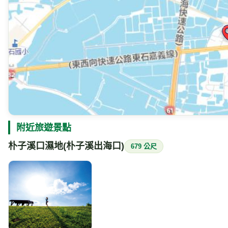
附近旅遊景點
朴子溪口濕地(朴子溪出海口)
679 公尺