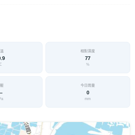
溫
相對濕度
.9
77
℃
%
壓
今日雨量
—
0
Pa
mm