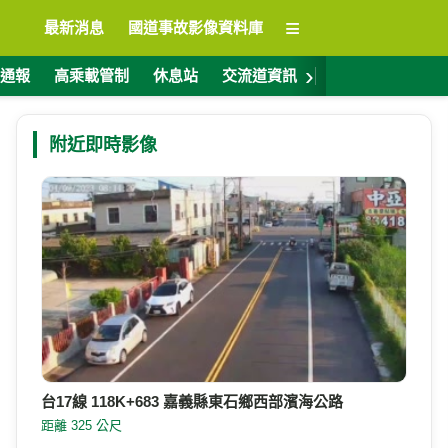
≡
最新消息
國道事故影像資料庫
›
通報
高乘載管制
休息站
交流道資訊
警廣電台
ET
附近即時影像
台17線 118K+683 嘉義縣東石鄉西部濱海公路
距離 325 公尺