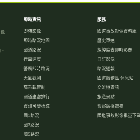
即時資訊
服務
即時影像
國道事故影像資料庫
影像
即時路況地圖
歷史車速
國道路況
經緯度查即時影像
關。
行車速度
自訂影像
警廣即時路況
路況通報
天氣觀測
國道服務區 休息站
高乘載管制
交流道資訊
國道壅塞排行
旅遊景點
資訊可變標誌
警察廣播電臺
國1路況
國道事故影像批量下
國3路況
國5路況