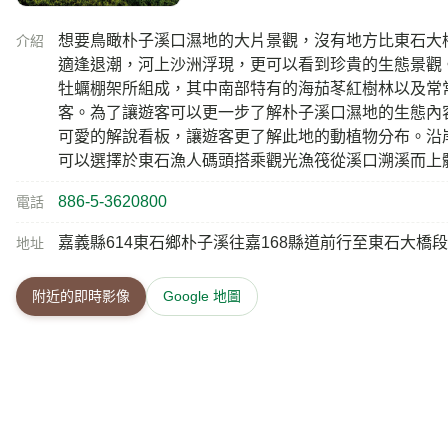
想要鳥瞰朴子溪口濕地的大片景觀，沒有地方比東石大
介紹
適逢退潮，河上沙洲浮現，更可以看到珍貴的生態景觀
牡蠣棚架所組成，其中南部特有的海茄苳紅樹林以及常
客。為了讓遊客可以更一步了解朴子溪口濕地的生態內
可愛的解說看板，讓遊客更了解此地的動植物分布。沿
可以選擇於東石漁人碼頭搭乘觀光漁筏從溪口溯溪而上
886-5-3620800
電話
嘉義縣614東石鄉朴子溪往嘉168縣道前行至東石大橋段
地址
附近的即時影像
Google 地圖