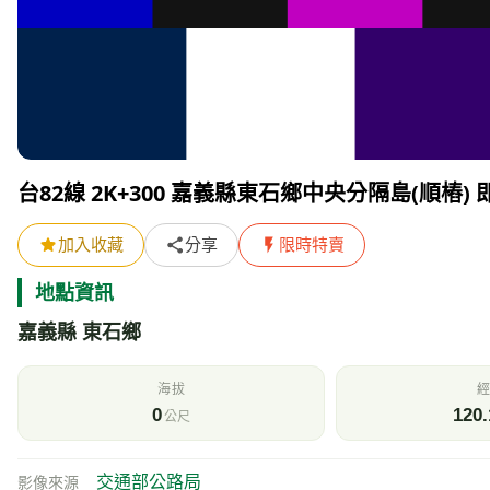
台82線 2K+300 嘉義縣東石鄉中央分隔島(順樁)
加入收藏
分享
限時特賣
地點資訊
嘉義縣 東石鄉
海拔
經
0
120.
公尺
交通部公路局
影像來源