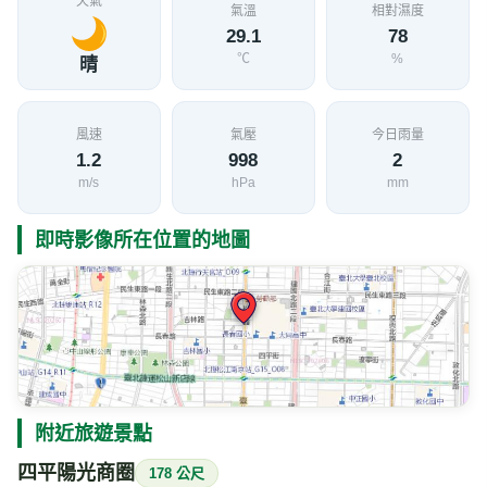
天氣
氣溫
相對濕度
29.1
78
℃
%
晴
風速
氣壓
今日雨量
1.2
998
2
m/s
hPa
mm
即時影像所在位置的地圖
附近旅遊景點
四平陽光商圈
178 公尺