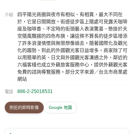
四平陽光商圈與夜市有相似、有相異，最大不同在
介紹
於，它是日間開放。街道徒步區上隨處可見露天咖啡
座及咖啡香、不定時的街頭藝人表演驚喜、懸掛於天
空隨風飄揚的四色布旗，讓這條不算長的徒步區增添
了許多浪漫情懷與無限想像過去。隨著國際化及觀光
化的趨勢，到此的外國觀光客日益增多，商家除了可
以用簡單的英、日文與外國觀光客溝通之外，鄰近的
六福客棧也成立外籍旅客服務中心，提供外籍觀光客
免費的諮詢導覽服務。部分文字來源／台北市商業處
網站
886-2-25018531
電話
附近的即時影像
Google 地圖