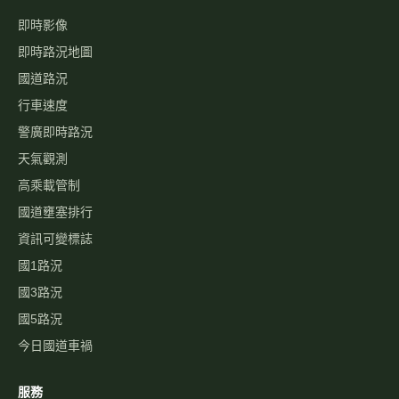
即時影像
即時路況地圖
國道路況
行車速度
警廣即時路況
天氣觀測
高乘載管制
國道壅塞排行
資訊可變標誌
國1路況
國3路況
國5路況
今日國道車禍
服務