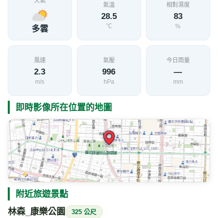
天氣
氣溫
相對濕度
28.5
83
℃
%
多雲
風速
氣壓
今日雨量
2.3
996
—
m/s
hPa
mm
即時影像所在位置的地圖
附近旅遊景點
林森_康樂公園
325 公尺