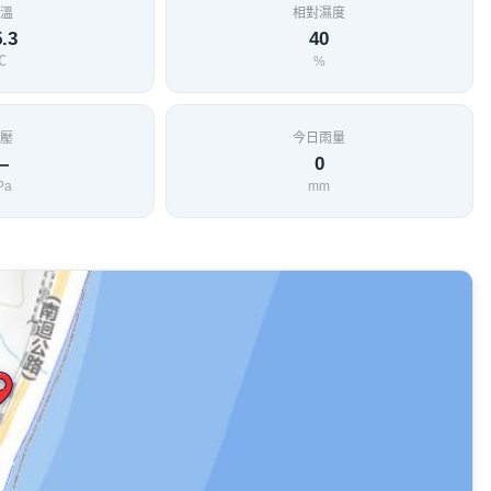
溫
相對濕度
.3
40
℃
%
壓
今日雨量
—
0
Pa
mm