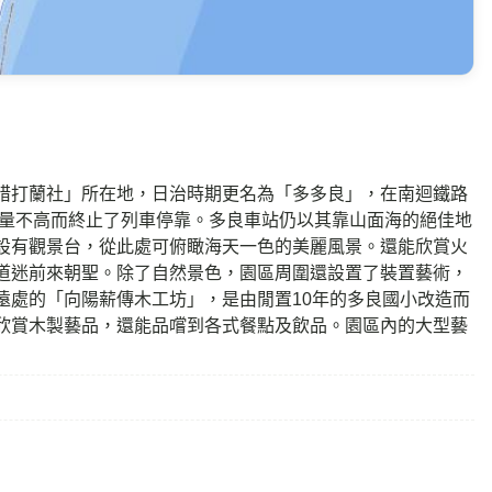
腊打蘭社」所在地，日治時期更名為「多多良」，在南迴鐵路
客量不高而終止了列車停靠。多良車站仍以其靠山面海的絕佳地
設有觀景台，從此處可俯瞰海天一色的美麗風景。還能欣賞火
道迷前來朝聖。除了自然景色，園區周圍還設置了裝置藝術，
遠處的「向陽薪傳木工坊」，是由閒置10年的多良國小改造而
欣賞木製藝品，還能品嚐到各式餐點及飲品。園區內的大型藝