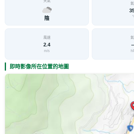
天氣
氣
35
陰
風速
氣
2.4
m/s
h
即時影像所在位置的地圖