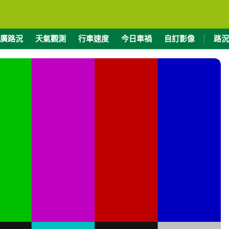
廣路況
天氣觀測
行車速度
今日車禍
自訂影像
路況