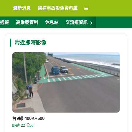
≡
最新消息
國道事故影像資料庫
›
通報
高乘載管制
休息站
交流道資訊
警廣電台
ET
附近即時影像
台9線 400K+500
距離 22 公尺