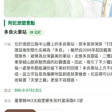
附近旅遊景點
多良火車站
28 公尺
位於南迴公路半山腰上的多良車站，原本是排灣族「打
介紹
建設後則簡化名稱為「多良」。雖然自2006年起因載
理景色，被譽為台灣最美的車站。走進多良園區，二樓
車穿越山脈疾馳而過的壯觀畫面。因此，吸引了不少鐵
每一處景色都能讓你留下美好的回憶！多良車站上方不
成。設立宗旨是為偏鄉地區創造就業機會。在這裡可以
術裝置「天使之翼」更是不容錯過。
886-8-9781301
電話
臺東縣963太麻里鄉多良村瀧溪路8-1號
地址