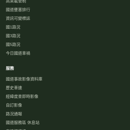
高乘載管制
國道壅塞排行
資訊可變標誌
國1路況
國3路況
國5路況
今日國道車禍
服務
國道事故影像資料庫
歷史車速
經緯度查即時影像
自訂影像
路況通報
國道服務區 休息站