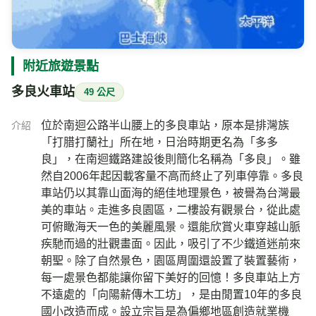
附近旅遊景點
多良火車站
49 公尺
位於南迴公路半山腰上的多良車站，原本是排灣族
介紹
「打腊打蘭社」所在地，日治時期更名為「多多
良」，在南迴鐵路建設後則簡化名稱為「多良」。雖
然自2006年起因載客量不高而終止了列車停靠。多良
車站仍以其靠山面海的絕佳地理景色，被譽為台灣最
美的車站。走進多良園區，二樓設有觀景台，從此處
可俯瞰海天一色的美麗風景。還能欣賞火車穿越山脈
疾馳而過的壯觀畫面。因此，吸引了不少鐵道迷前來
朝聖。除了自然景色，園區周圍還設置了裝置藝術，
每一處景色都能讓你留下美好的回憶！多良車站上方
不遠處的「向陽薪傳木工坊」，是由閒置10年的多良
國小改造而成。設立宗旨是為偏鄉地區創造就業機