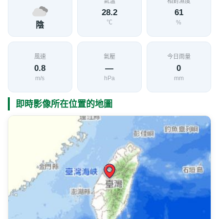
氣溫
相對濕度
28.2
61
℃
%
陰
風速
氣壓
今日雨量
0.8
—
0
m/s
hPa
mm
即時影像所在位置的地圖