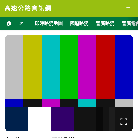
≡
高速公路資訊網
🏠
📌
即時路況地圖
國道路況
警廣路況
警廣電