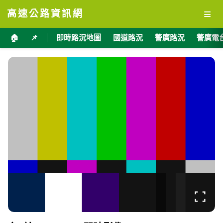
≡
高速公路資訊網
🏠
📌
即時路況地圖
國道路況
警廣路況
警廣電