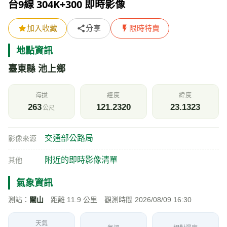
台9線 304K+300 即時影像
加入收藏
分享
限時特賣
地點資訊
臺東縣 池上鄉
海拔
經度
緯度
263
121.2320
23.1323
公尺
交通部公路局
影像來源
附近的即時影像清單
其他
氣象資訊
測站：
關山
距離 11.9 公里 觀測時間 2026/08/09 16:30
天氣