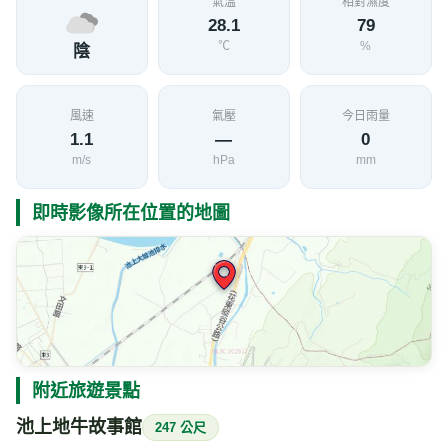
氣溫
相對濕度
28.1
79
℃
%
陰
風速
氣壓
今日雨量
1.1
—
0
m/s
hPa
mm
即時影像所在位置的地圖
附近旅遊景點
池上地牛故事館
247 公尺