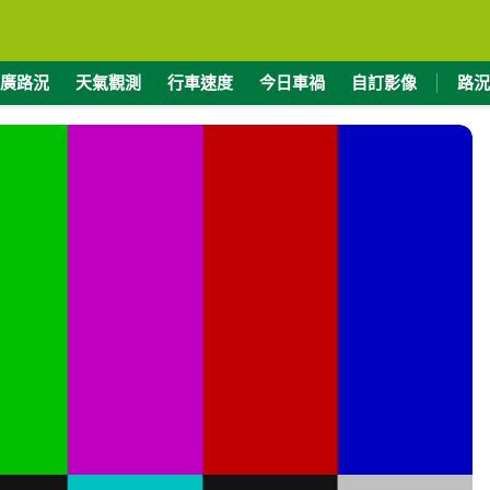
廣路況
天氣觀測
行車速度
今日車禍
自訂影像
路況
度
緯度
2130
23.1215