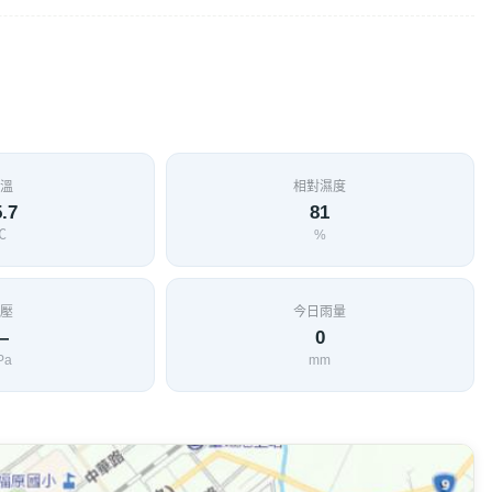
便捷，位置簡明，場名標幟分立省道兩側，一為燈塔型式，一