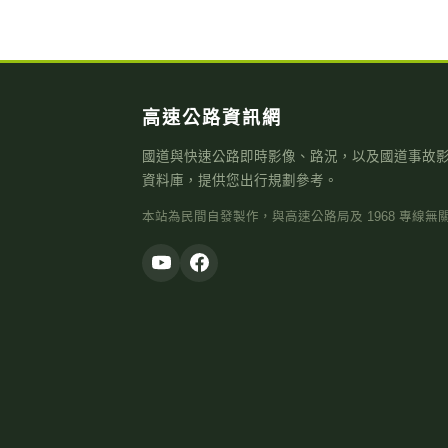
高速公路資訊網
國道與快速公路即時影像、路況，以及國道事故
資料庫，提供您出行規劃參考。
本站為民間自發製作，與高速公路局及 1968 專線無