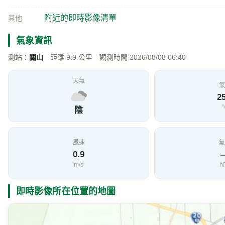
附近旅遊景點
臺東農場
316 公尺
由行政院退除役官兵輔導委員會經營的臺東農場，交通
介紹
為牌樓型式，目標十分顯明，造型非常創新。
886-8-9862028
電話
臺東縣958池上鄉新興村104號
地址