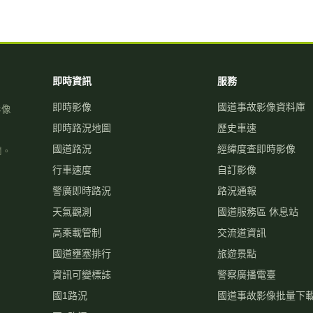
即時資訊
服務
即時影像
國道事故影像資料庫
影像
即時路況地圖
歷史車速
國道路況
經緯度查即時影像
關。
行車速度
自訂影像
警廣即時路況
路況通報
天氣觀測
國道服務區 休息站
高乘載管制
交流道資訊
國道壅塞排行
旅遊景點
資訊可變標誌
警察廣播電臺
國1路況
國道事故影像批量下