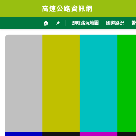
高速公路資訊網
🏠
📌
即時路況地圖
國道路況
警
台20甲線 5K+650 即時影像
加入收藏
分享
限時特賣
地點資訊
臺東縣 池上鄉
海拔
經
276
121.
公尺
交通部公路局
影像來源