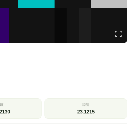
溫
相對濕度
.7
81
℃
%
壓
今日雨量
—
0
Pa
mm