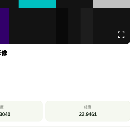
影像
度
緯度
3040
22.9461