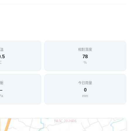
溫
相對濕度
.5
78
℃
%
壓
今日雨量
—
0
Pa
mm