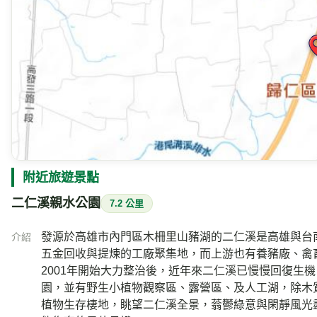
附近旅遊景點
二仁溪親水公園
7.2 公里
發源於高雄市內門區木柵里山豬湖的二仁溪是高雄與台南的
介紹
五金回收與提煉的工廠聚集地，而上游也有養豬廠、禽
2001年開始大力整治後，近年來二仁溪已慢慢回復生
園，並有野生小植物觀察區、露營區、及人工湖，除木
植物生存棲地，眺望二仁溪全景，蓊鬱綠意與閑靜風光