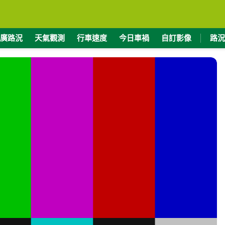
廣路況
天氣觀測
行車速度
今日車禍
自訂影像
路況