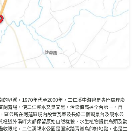
界溪，1970年代至2000年，二仁溪中游曾是專門處理廢
畜飼育場，使二仁溪水又臭又黑，污染值高達全台第一。自
機，區公所在阿蓮區境內設置瓦廍及長綠二個觀景台及親水公
質棧道外溪畔大都保留原始自然樣貌，水生植物提供鳥類及動
盡收眼底，二仁溪親水公園是闔家踏青賞鳥的好地點，也是生