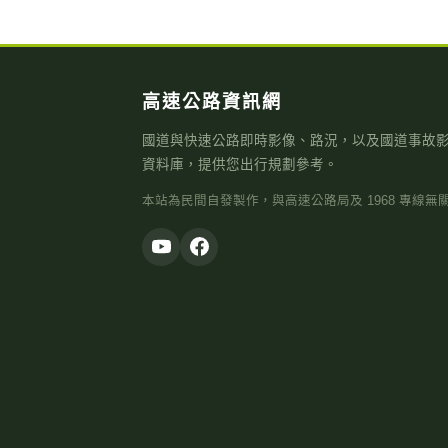
高速公路資訊網
國道與快速公路即時影像、路況，以及國道事故
資料庫，提供您出行規劃參考。
本站為民間自發製作，與高速公路局及 1968 專線無