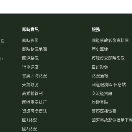
即時資訊
服務
即時影像
國道事故影像資料庫
影像
即時路況地圖
歷史車速
國道路況
經緯度查即時影像
關。
行車速度
自訂影像
警廣即時路況
路況通報
天氣觀測
國道服務區 休息站
高乘載管制
交流道資訊
國道壅塞排行
旅遊景點
資訊可變標誌
警察廣播電臺
國1路況
國道事故影像批量下
國3路況