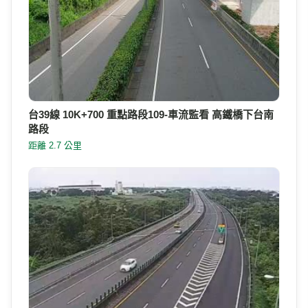
台39線 10K+700 重點路段109-車流監看 高鐵橋下台南
路段
距離 2.7 公里