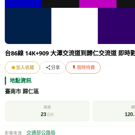
台86線 14K+909 大潭交流道到歸仁交流道 即時
加入收藏
分享
限時特賣
地點資訊
臺南市 歸仁區
海拔
經
23
120.
公尺
交通部公路局
影像來源