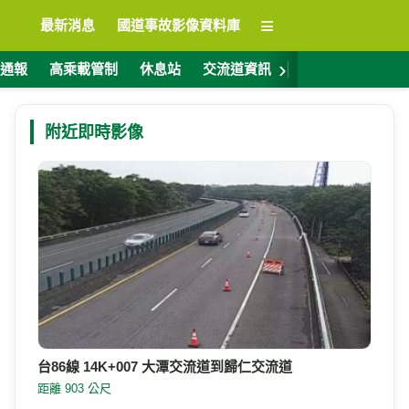
≡
最新消息
國道事故影像資料庫
›
通報
高乘載管制
休息站
交流道資訊
警廣電台
ET
附近即時影像
台86線 14K+007 大潭交流道到歸仁交流道
距離 903 公尺