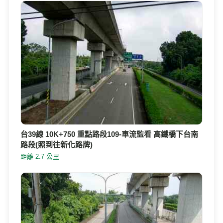
台39線 10K+750 重點路段109-車流監看 高鐵橋下台南
路段(照到往新化路牌)
距離 2.7 公里