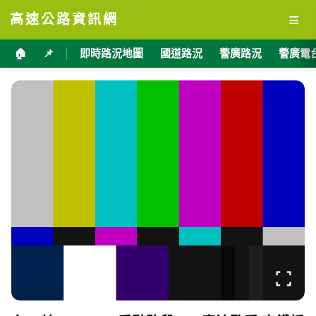
≡
高速公路資訊網
🏠
📌
即時路況地圖
國道路況
警廣路況
警廣電