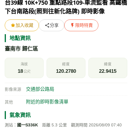
台39線 10K+750 重點路段109-車流監看 高鐵橋
下台南路段(照到往新化路牌) 即時影像
加入收藏
分享
限時特賣
地點資訊
臺南市 歸仁區
海拔
經度
緯度
18
120.2780
22.9415
公尺
交通部公路局
影像來源
附近的即時影像清單
其他
氣象資訊
測站：
國一S336K
距離 5.3 公里 觀測時間 2026/08/09 07:40