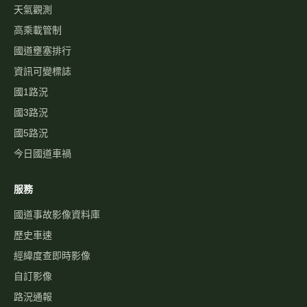
天氣觀測
高乘載管制
國道壅塞排行
資訊可變標誌
國1路況
國3路況
國5路況
今日國道車禍
服務
國道事故影像資料庫
歷史車速
經緯度查即時影像
自訂影像
路況通報